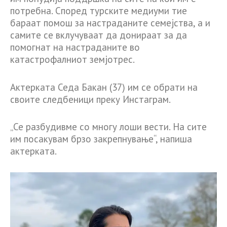
потребна. Според турските медиуми тие
бараат помош за настраданите семејства, а и
самите се вклучуваат да донираат за да
помогнат на настраданите во
катастрофалниот земјотрес.
Актерката Седа Бакан (37) им се обрати на
своите следбеници преку Инстаграм.
„Се разбудивме со многу лоши вести. На сите
им посакувам брзо закрепнување“, напиша
актерката.