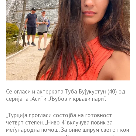
Се огласи и актерката Туба Бујукустун (40) од
серијата „Аси“ и „Љубов и крвави пари“.
„Турција прогласи состојба на готовност
четврт степен. „Ниво 4“ вклучува повик за
меѓународна помош. За оние ширум светот кои