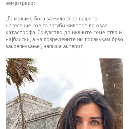
земјотресот.
„Го молиме Бога за милост за нашето
население кое го загуби животот во оваа
катастрофа. Сочувство до нивните семејства и
најблиски, а на повредените им посакувам брзо
закрепнување“, напиша актерот.