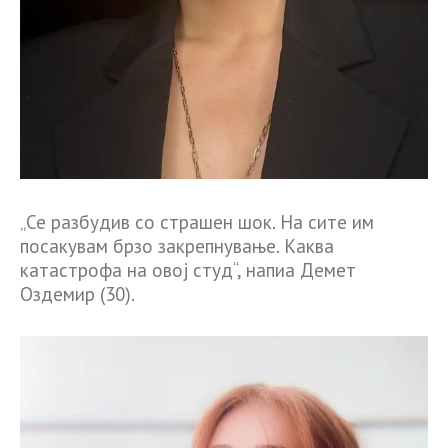
„Се разбудив со страшен шок. На сите им
посакувам брзо закрепнување. Каква
катастрофа на овој студ“, напиа Демет
Оздемир (30).