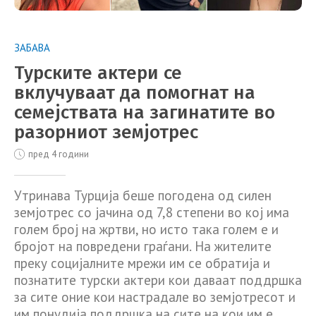
ЗАБАВА
Турските актери се
вклучуваат да помогнат на
семејствата на загинатите во
разорниот земјотрес
пред 4 години
Утринава Турција беше погодена од силен
земјотрес со јачина од 7,8 степени во кој има
голем број на жртви, но исто така голем е и
бројот на повредени граѓани. На жителите
преку социјалните мрежи им се обратија и
познатите турски актери кои даваат поддршка
за сите оние кои настрадале во земјотресот и
им понудија поддршка на сите на кои им е