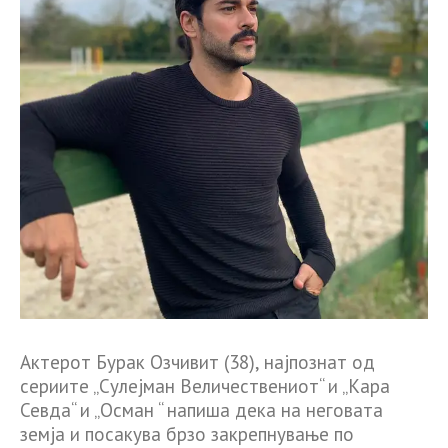
Актерот Бурак Озчивит (38), најпознат од
сериите „Сулејман Величествениот“ и „Кара
Севда“ и „Осман “ напиша дека на неговата
земја и посакува брзо закрепнување по