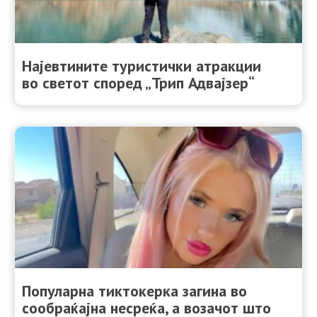
Најевтините туристички атракции
во светот според „Трип Адвајзер“
Популарна тиктокерка загина во
сообраќајна несреќа, а возачот што