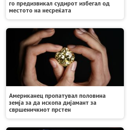
го предизвикал судирот избегал од
местото на несреќата
Американец пропатувал половина
земја за да ископа дијамант за
свршеничкиот прстен