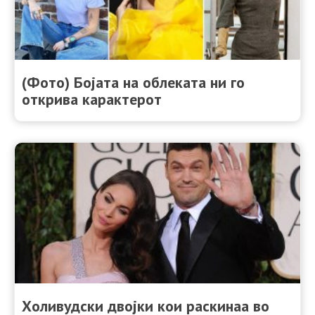
(Фото) Бојата на облеката ни го
открива карактерот
Холивудски двојки кои раскинаа во