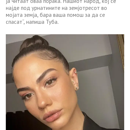
ја читаат оваа порака. Нашиот народ, кој се
најде под урнатините на земјотресот во
мојата земја, бара ваша помош за да се
спасат“, напиша Туба.