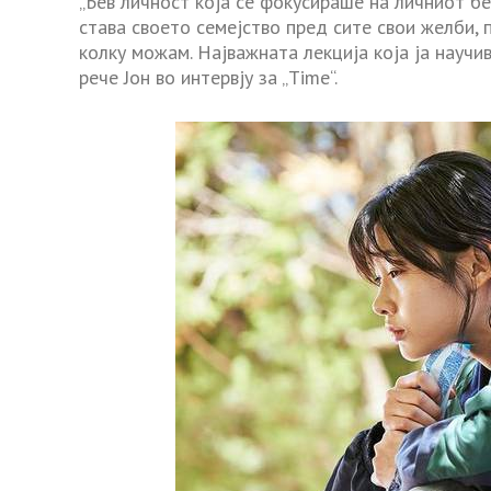
„Бев личност која се фокусираше на личниот бен
става своето семејство пред сите свои желби, 
колку можам. Најважната лекција која ја научив
рече Јон во интервју за „Time“.