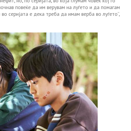
ефит, но, по серијата, во која глумам човек кој го
почнав повеќе да им верувам на луѓето и да помагам
 во серијата е дека треба да имам верба во луѓето“,