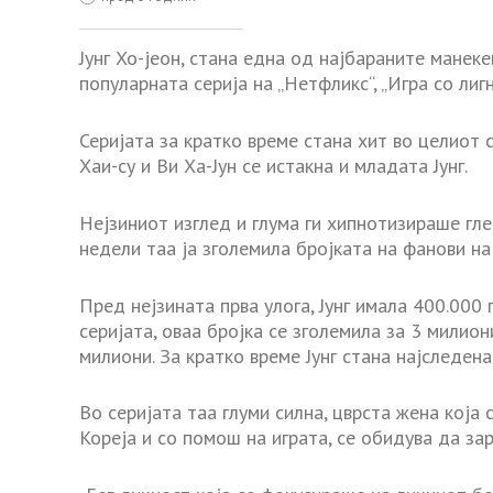
Јунг Хо-јеон, стана една од најбараните манеке
популарната серија на „Нетфликс“, „Игра со лигн
Серијата за кратко време стана хит во целиот 
Хаи-су и Ви Ха-Јун се истакна и младата Јунг.
Нејзиниот изглед и глума ги хипнотизираше гле
недели таа ја зголемила бројката на фанови на
Пред нејзината прва улога, Јунг имала 400.000
серијата, оваа бројка се зголемила за 3 милио
милиони. За кратко време Јунг стана најследена
Во серијата таа глуми силна, цврста жена која
Кореја и со помош на играта, се обидува да за