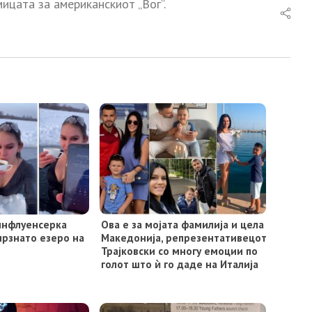
мицата за американскиот „Вог“.
 инфлуенсерка
Ова е за мојата фамилија и цела
мрзнато езеро на
Македонија, репрезентативецот
Трајковски со многу емоции по
голот што ѝ го даде на Италија