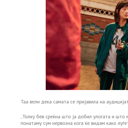
Таа вели дека самата се пријавила на аудицијат
„Толку бев среќна што ја добил улогата и што 
понатаму сум нервозна кога ќе видам како луѓе