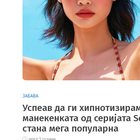
ЗАБАВА
Успеав да ги хипнотизирам
манекенката од серијата S
стана мега популарна
пред 5 години