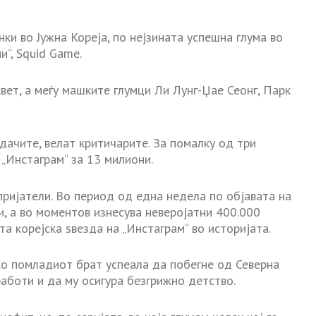
нки во Јужна Кореја, по нејзината успешна глума во
и“, Squid Game.
свет, а меѓу машките глумци Ли Лунг-Џае Сеонг, Парк
дачите, велат критичарите. За помалку од три
 „Инстаграм“ за 13 милиони.
 пријатели. Во период од една недела по објавата на
ни, а во моментов изнесува неверојатни 400.000
та корејска ѕвезда на „Инстаграм“ во историјата.
 со помладиот брат успеала да побегне од Северна
работи и да му осигура безгрижно детство.