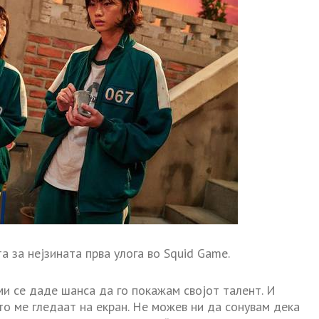
а за нејзината прва улога во Squid Game.
ми се даде шанса да го покажам својот талент. И
то ме гледаат на екран. Не можев ни да сонувам дека