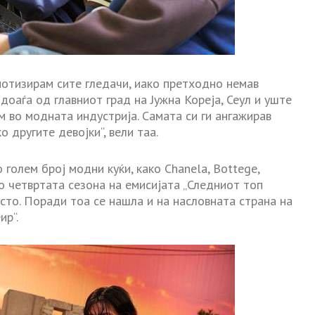
нотизирам сите гледачи, иако претходно немав
 доаѓа од главниот град на Јужна Кореја, Сеул и уште
м во модната индустрија. Самата си ги ангажирав
о другите девојки“, вели таа.
голем број модни куќи, како Chanela, Bottege,
 во четвртата сезона на емисијата „Следниот топ
сто. Поради тоа се нашла и на насловната страна на
ир“.