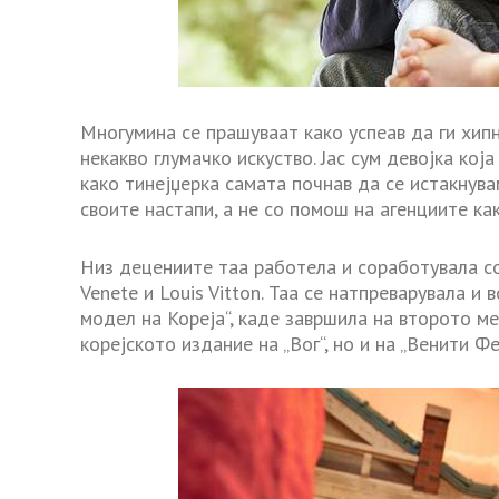
Многумина се прашуваат како успеав да ги хип
некакво глумачко искуство. Јас сум девојка која
како тинејџерка самата почнав да се истакнува
своите настапи, а не со помош на агенциите как
Низ децениите таа работела и соработувала со 
Venete и Louis Vitton. Таа се натпреварувала и
модел на Кореја“, каде завршила на второто ме
корејското издание на „Вог“, но и на „Венити Фе