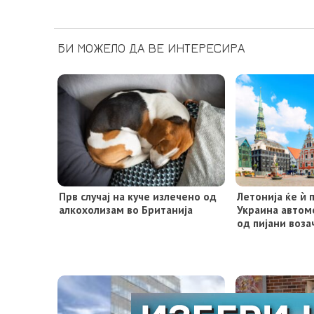
БИ МОЖЕЛО ДА ВЕ ИНТЕРЕСИРА
Прв случај на куче излечено од
Летонија ќе ѝ 
алкохолизам во Британија
Украина авто
од пијани воза