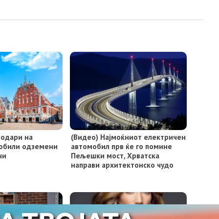
подари на
(Видео) Најмоќниот електричен
мобили одземени
автомобил прв ќе го помине
чи
Пељешки мост, Хрватска
направи архитектонско чудо