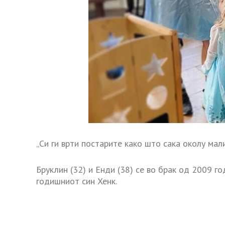
„Си ги врти постарите како што сака околу мал
Бруклин (32) и Енди (38) се во брак од 2009 год
годишниот син Хенк.