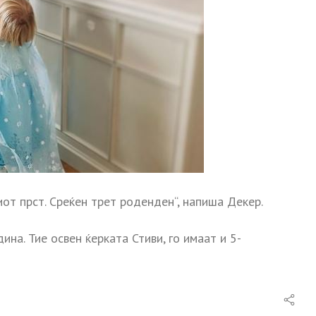
иот прст. Среќен трет роденден“, напиша Декер.
ина. Тие освен ќерката Стиви, го имаат и 5-