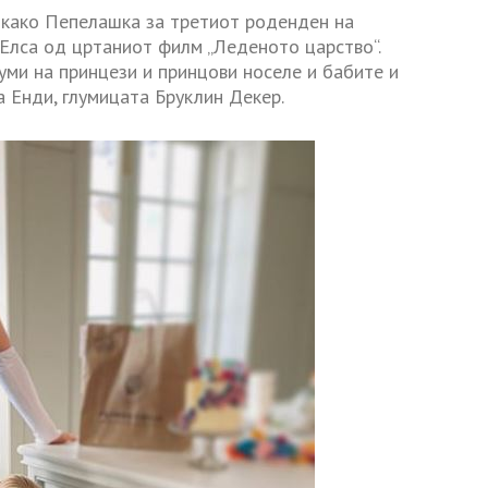
е како Пепелашка за третиот роденден на
 Елса од цртаниот филм „Леденото царство“.
уми на принцези и принцови носеле и бабите и
а Енди, глумицата Бруклин Декер.