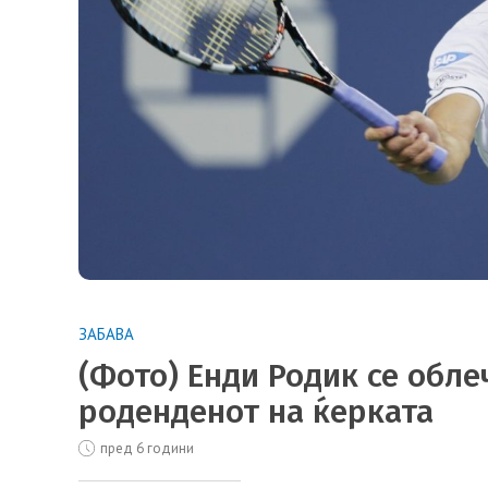
ЗАБАВА
(Фото) Енди Родик се обл
роденденот на ќерката
пред 6 години