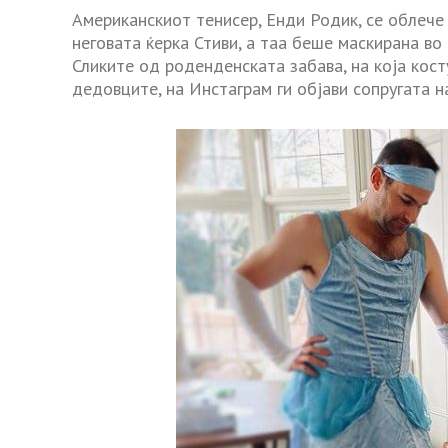
Американскиот тенисер, Енди Родик, се облеч
неговата ќерка Стиви, а таа беше маскирана во
Сликите од роденденската забава, на која кост
дедовците, на Инстаграм ги објави сопругата н