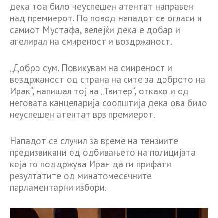
дека тоа било неуспешен атентат направен
над премиерот. По повод нападот се огласи и
самиот Мустафа, велејќи дека е добар и
апелирал на смиреност и воздржаност.
„Добро сум. Повикувам на смиреност и
воздржаност од страна на сите за доброто на
Ирак“, напишал тој на „Твитер“, откако и од
неговата канцеларија соопштија дека ова било
неуспешен атентат врз премиерот.
Нападот се случил за време на тензиите
предизвикани од одбивањето на полицијата
која го поддржува Иран да ги прифати
резултатите од минатомесечните
парламентарни избори.