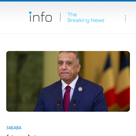
Ma
Me
ЗАБАВА