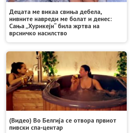
Децата ме викаа свиња дебела,
нивните навреди ме болат и денес:
Сања „Хурикејн“ била жртва на
врсничко насилство
(Видео) Во Белгија се отвора првиот
пивски спа-центар