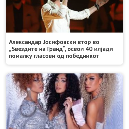
Александар Јосифовски втор во
„Ѕвездите на Гранд“, освои 40 илјади
помалку гласови од победникот