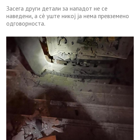
Засега други детали за нападот не се
наведени, а сè уште никој ја нема превземено
одговорноста.