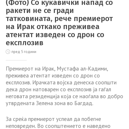
(Фото) Со кукавички напад со
ракети не се гради
татковината, рече премиерот
на Ирак откако преживеа
атентат изведен со дрон со
експлозив
пред 5 години
Премиерот на Ирак, Мустафа ал-Кадими,
преживеа атентат изведен со дрон со
експлозив. Ирачката војска денеска соопшти
дека дрон натоварен со експлозив ја гаѓал
неговата резиденција која се наоѓала во добро
утврдената Зелена зона во Багдад.
За среќа премиерот успеал да побегне
неповреден. Во соопштението е наведено