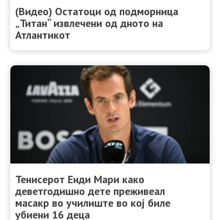
(Видео) Остатоци од подморница
„Титан“ извлечени од дното на
Атлантикот
Тенисерот Енди Мари како
деветгодишно дете преживеал
масакр во училиште во кој биле
убиени 16 деца