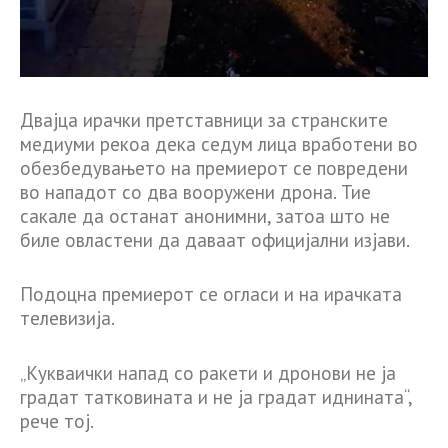
Двајца ирачки претставници за странските
медиуми рекоа дека седум лица вработени во
обезбедувањето на премиерот се повредени
во нападот со два вооружени дрона. Тие
сакале да останат анонимни, затоа што не
биле овластени да даваат официјални изјави.
Подоцна премиерот се огласи и на ирачката
телевизија.
„Кукваички напад со ракети и дронови не ја
градат татковината и не ја градат иднината“,
рече тој.