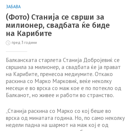
ЗАБАВА
(Фото) Станија се сврши за
милионер, свадбата ќе биде
на Карибите
пред 3 години
Балканската старлета Станија Добројевиќ се
свршила за милионер, а свадбата ќе ја прават
на Карибите, пренесоа медиумите. Откако
раскина со Марко Марковиќ, веќе неколку
месеци е во врска со маж кое е по потекло од
Балканот, но живее и работи во странство.
„Станија раскина со Марко со кој беше во
врска од минатата година. Но, по само неколку
недели падна на шармот на маж кој е од