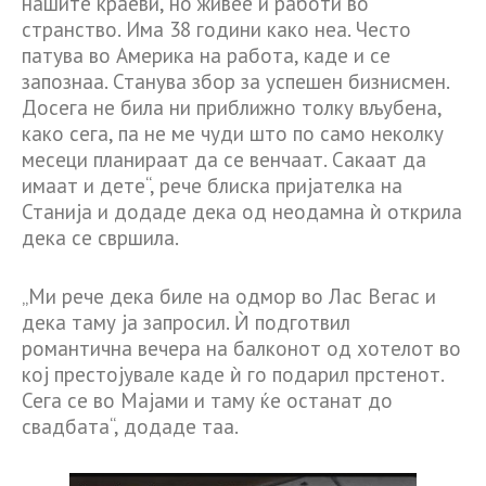
нашите краеви, но живее и работи во
странство. Има 38 години како неа. Често
патува во Америка на работа, каде и се
запознаа. Станува збор за успешен бизнисмен.
Досега не била ни приближно толку вљубена,
како сега, па не ме чуди што по само неколку
месеци планираат да се венчаат. Сакаат да
имаат и дете“, рече блиска пријателка на
Станија и додаде дека од неодамна ѝ открила
дека се свршила.
„Ми рече дека биле на одмор во Лас Вегас и
дека таму ја запросил. Ѝ подготвил
романтична вечера на балконот од хотелот во
кој престојувале каде ѝ го подарил прстенот.
Сега се во Мајами и таму ќе останат до
свадбата“, додаде таа.