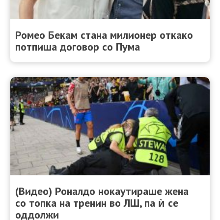
Ромео Бекам стана милионер откако
потпиша договор со Пума
(Видео) Роналдо нокаутираше жена
со топка на тренин во ЛШ, па ѝ се
оддолжи