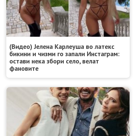
(Видео) Јелена Карлеуша во латекс
бикини и чизми го запали Инстаграм:
остави нека збори село, велат
фановите