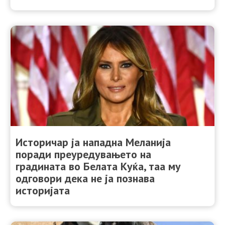
Историчар ја нападна Меланија
поради преуредувањето на
градината во Белата Куќа, таа му
одговори дека не ја познава
историјата