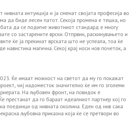
т нивната интуиција и ја сменат својата професија во
ма да биде лесен патот. Секоја промена е тешка, но
елбата да се подигне животниот стандард е многу
увате со застарените врски. Отпрвин, раскинувањето и
ите ќе ја прекинат врската што не успеала, тоа ќе
е навистина магична. Секој крај носи нов почеток, а
023. Ќе имаат можност на светот да му го покажат
проект, чиј надоместок значително ќе им го зголеми
кариерата. На љубовен фронт, на повидок е
е престанат да го бараат идеалниот партнер кој го
т на поединци од нивната околина. Еден од нив сака
екрасна љубовна приказна која ќе се претвори во