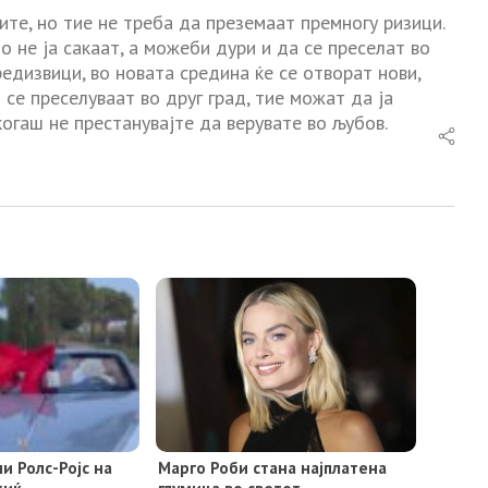
те, но тие не треба да преземаат премногу ризици.
 не ја сакаат, а можеби дури и да се преселат во
едизвици, во новата средина ќе се отворат нови,
се преселуваат во друг град, тие можат да ја
когаш не престанувајте да верувате во љубов.
пи Ролс-Ројс на
Марго Роби стана најплатена
жиќ
глумица во светот