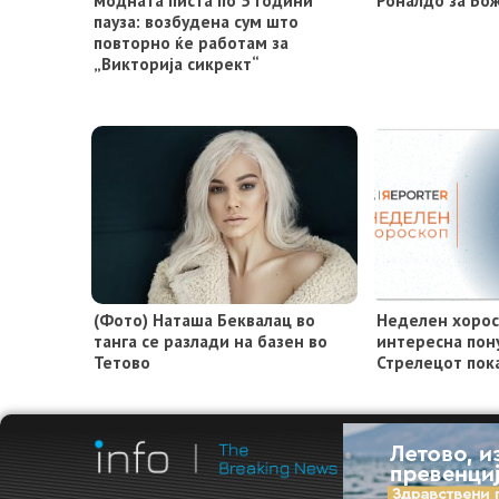
пауза: возбудена сум што
повторно ќе работам за
„Викторија сикрект“
(Фото) Наташа Беквалац во
Неделен хорос
танга се разлади на базен во
интересна пону
Тетово
Стрелецот пок