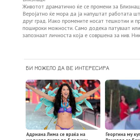
Животот драматично ќе се промени за Близнаци
Веројатно ќе мора да ја напуштат работата што
друг град. Иако промените носат тешкотии и пр
пошироки можности. Само додека патуваат или 
запознаат личноста која е совршена за нив. Ни
БИ МОЖЕЛО ДА ВЕ ИНТЕРЕСИРА
Адриана Лима се враќа на
Георгина му ку
модната писта по 5 години
Роналдо за Бо