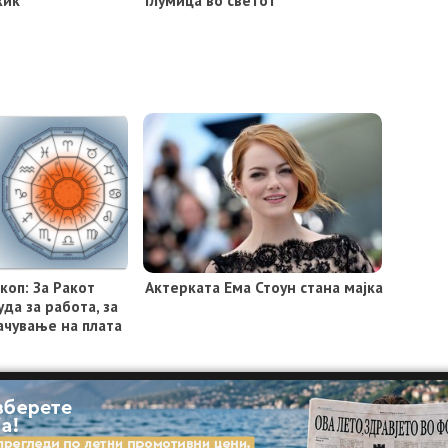
коп: За Ракот
Актерката Ема Стоун стана мајка
да за работа, за
ачување на плата
МАРКЕТИНГ
КОНТАКТ
ИМПРЕСУМ
Copyright © 2021 - Member of IAB Macedonia | Member of Clip Media group