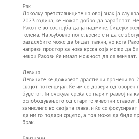
Рак
Доколку претставниците на овој знак ја слушаа
2023 година, ќе можат добро да заработат. Не
Ракот е во состојба да ја надмине, бидејќи ж
голема. На љубовно поле, време е и да се због
разделбите може да бидат тажни, но кога Раков
направи простор за нова врска која може да бид
некои Ракови ќе имаат можност да се венчаат.
Девица
Девиците ќе доживеат драстични промени во 2
својот потенцијал. Ќе им се довери одговорен 
буџетот. Ги очекува среќа со пари и развој на 
ослободувањето од старите животни ставови. Ќ
замислиле во својата глава, и ќе се фокусираа
да им го подари срцето, а тоа може да биде пр
брак.
Близнаци