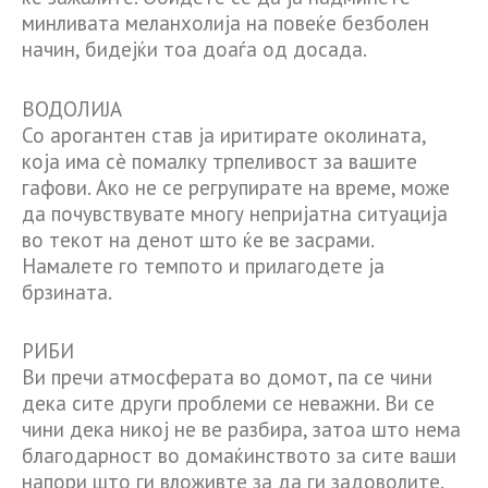
минливата меланхолија на повеќе безболен
начин, бидејќи тоа доаѓа од досада.
ВОДОЛИЈА
Со арогантен став ја иритирате околината,
која има сè помалку трпеливост за вашите
гафови. Ако не се регрупирате на време, може
да почувствувате многу непријатна ситуација
во текот на денот што ќе ве засрами.
Намалете го темпото и прилагодете ја
брзината.
РИБИ
Ви пречи атмосферата во домот, па се чини
дека сите други проблеми се неважни. Ви се
чини дека никој не ве разбира, затоа што нема
благодарност во домаќинството за сите ваши
напори што ги вложивте за да ги задоволите.