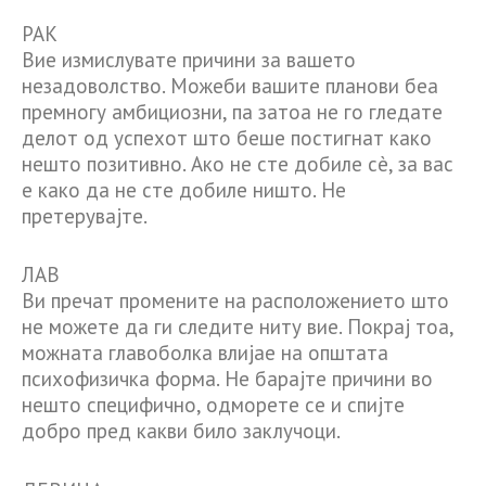
РАК
Вие измислувате причини за вашето
незадоволство. Можеби вашите планови беа
премногу амбициозни, па затоа не го гледате
делот од успехот што беше постигнат како
нешто позитивно. Ако не сте добиле сè, за вас
е како да не сте добиле ништо. Не
претерувајте.
ЛАВ
Ви пречат промените на расположението што
не можете да ги следите ниту вие. Покрај тоа,
можната главоболка влијае на општата
психофизичка форма. Не барајте причини во
нешто специфично, одморете се и спијте
добро пред какви било заклучоци.