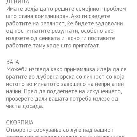
ДЕВИЦА
Имате волја да го решите семејниот проблем
што стана комплициран. Ако ги сведете
работите на реалност, ќе бидете задоволни
од постигнатите резултати, особено ако
излезете од сенката и јасно ги поставите
работите таму каде што припаѓаат.
ВАГА
Можеби изгледа како примамлива идеја да се
вратите во љубовна врска со личност со која
истото во минатото завршило на непријатен
начин. Пред да подлегнете на искушението,
проверете дали вашата потреба излезе од
чиста досада.
СКОРПИЈА
Отворено соочување со луѓе над вашиот