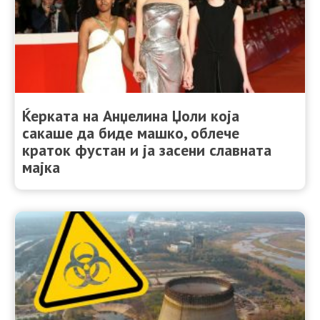
Ќерката на Анџелина Џоли која
сакаше да биде машко, облече
краток фустан и ја засени славната
мајка