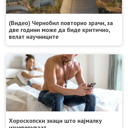
(Видео) Чернобил повторно зрачи, за
две години може да биде критично,
велат научниците
Хороскопски знаци што најмалку
изневеруваат