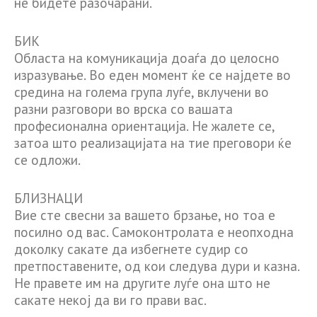
не бидете разочарани.
БИК
Областа на комуникација доаѓа до целосно
изразување. Во еден момент ќе се најдете во
средина на голема група луѓе, вклучени во
разни разговори во врска со вашата
професионална ориентација. Не жалете се,
затоа што реализацијата на тие преговори ќе
се одложи.
БЛИЗНАЦИ
Вие сте свесни за вашето брзање, но тоа е
посилно од вас. Самоконтролата е неопходна
доколку сакате да избегнете судир со
претпоставените, од кои следува дури и казна.
Не правете им на другите луѓе она што не
сакате некој да ви го прави вас.