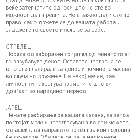
статус може дополнително да ги комплицира
веќе затегнатите односи што не сте во
можност да ги решите. Не е важно дали сте во
право, само држете се до вашата работа и
задржете го своето мислење за себе.
СТРЕЛЕЦ
Порака од заборавен пријател од минатото ви
го разубавува денот. Оставете настрана се
што сте планирале за денес и поминете часови
во случајно дружење. На некој начин, таа
личност ги навестува промените што ви
доаѓаат во наредниот период.
ЈАРЕЦ
Немате разбирање за вашата сакана, па затоа
постојат можни несогласувања во кои можете,
од афект, да направите потези за кои подоцна
ќе зажалите. Обидете се да ја надминете