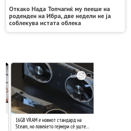
Откако Нада Топчагиќ му пееше на
роденден на Ибра, две недели не ја
соблекува истата облека