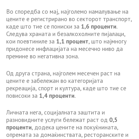
Во споредба со мај, најголемо намалување на
цените е регистрирано во секторот транспорт,
каде што тие се пониски за
1,6 проценти
.
Следува храната и безалкохолните пијалаци,
кои поевтиниле за
1,1 процент
, што најмногу
придонесе инфлацијата на месечно ниво да
премине во негативна зона.
Од друга страна, најголем месечен раст на
цените е забележан во категоријата
рекреација, спорт и култура, каде што тие се
повисоки за
1,4 проценти
.
Личната нега, социјалната заштита и
разновидните услуги бележат раст од
0,5
проценти
, додека цените на покуќнината,
опремата за домаќинствата, ресторанските и