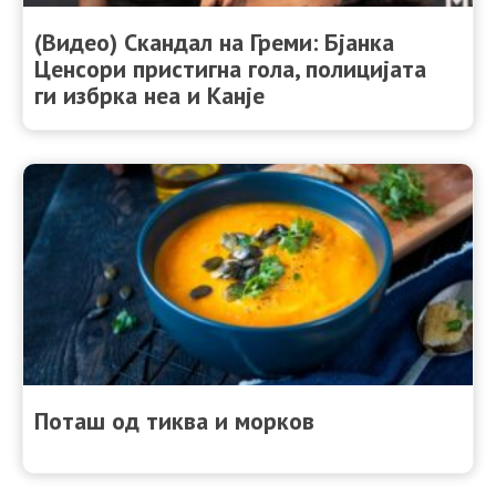
(Видео) Скандал на Греми: Бјанка
Ценсори пристигна гола, полицијата
ги избрка неа и Канје
Поташ од тиква и морков