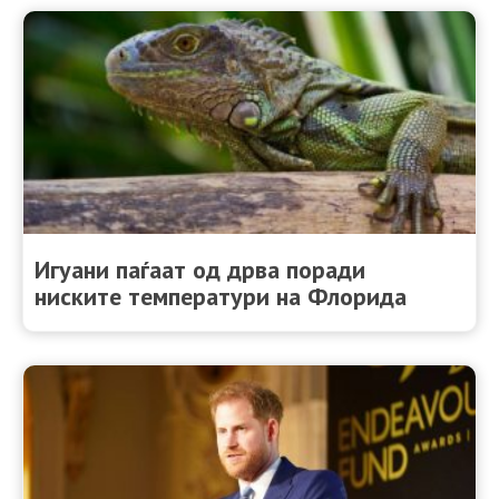
Игуани паѓаат од дрва поради
ниските температури на Флорида