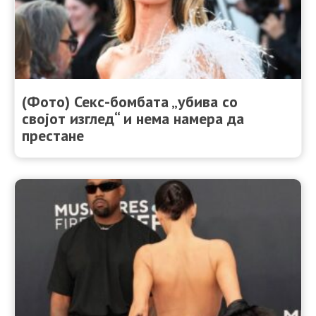
(Фото) Секс-бомбата „убива со
својот изглед“ и нема намера да
престане