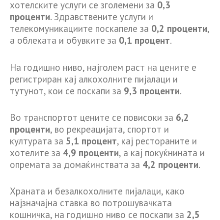
хотелските услуги се зголемени за
0,3
проценти
. Здравствените услуги и
телекомуникациите поскапеле за
0,2 проценти
,
а облеката и обувките за
0,1 процент
.
На годишно ниво, најголем раст на цените е
регистриран кај алкохолните пијалаци и
тутунот, кои се поскапи за
9,3 проценти
.
Во транспортот цените се повисоки за
6,2
проценти
, во рекреацијата, спортот и
културата за
5,1 процент
, кај рестораните и
хотелите за
4,9 проценти
, а кај покуќнината и
опремата за домаќинствата за
4,2 проценти
.
Храната и безалкохолните пијалаци, како
најзначајна ставка во потрошувачката
кошничка, на годишно ниво се поскапи за
2,5