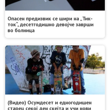
Опасен предизвик се шири на „Тик-
ток“, десетгодишно девојче заврши
во болница
(Видео) Осумдесет и едногодишен
старец секој ден скејта и учи нови