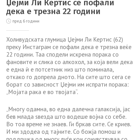
Џејми Ли Кертис се пофали
дека е трезна 22 години
пред 6 години
Холивудската глумица Џејми Ли Кертис (62)
преку Инстаграм се пофали дека е трезна веќе
22 години. Таа сподели искрена порака со
фановите и сликa со алкохол, за која вели дека
е една ѝ е потсетник низ што поминала,
откако го допрела дното. На сите што сега се
борат со зависност Џејми им испрати порака:
„Мојата рака е во твојата“.
„Многу одамна, во една далечна галаксија, јас
бев млада ѕвезда што водеше војна со себе.
Во тоа време не знаев. Ги бркав сите. Се криев.
И ми здодеа од тајните. Со божја помош и
поддршка од многу луѓе кои сочувствуваа со