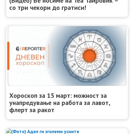
(Видео) Ве носиме на Теа Таировиќ –
со три чекори до гратиси!
Хороскоп за 15 март: можност за
унапредување на работа за лавот,
флерт за ракот