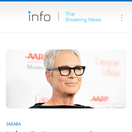
Ma
Me
ЗАБАВА