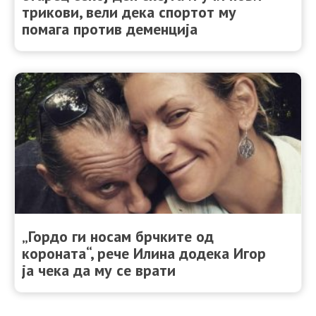
трикови, вели дека спортот му
помага против деменција
„Гордо ги носам брчките од
короната“, рече Илина додека Игор
ја чека да му се врати