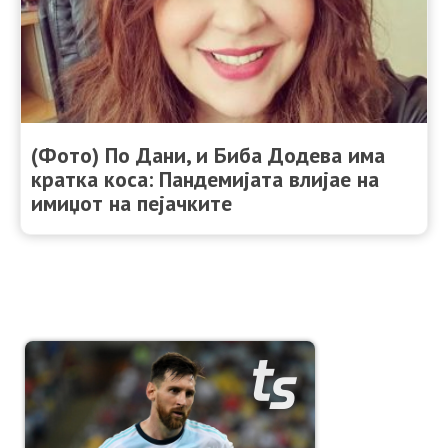
(Фото) По Дани, и Биба Додева има
кратка коса: Пандемијата влијае на
имиџот на пејачките