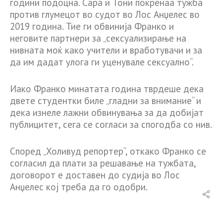
години подоцна. Сара и Тони покренаа тужба
против глумецот во судот во Лос Анџелес во
2019 година. Тие ги обвинија Франко и
неговите партнери за „сексуализирање на
нивната моќ како учители и вработувачи и за
да им дадат улога ги уценувале сексуално“.
Иако Франко минатата година тврдеше дека
двете студентки биле „гладни за внимание“ и
дека изнеле лажни обвинувања за да добијат
публицитет, сега се согласи за спогодба со нив.
Според „Холивуд репортер“, откако Франко се
согласил да плати за решавање на тужбата,
договорот е доставен до судија во Лос
Анџелес кој треба да го одобри.