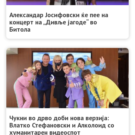
Александар Јосифовски ќе пее на
концерт на „Дивље јагоде“ во
Битола
Чукни во дрво доби нова верзија:
Влатко Стефановски и Алколоид со
хуманитарен видеоспот