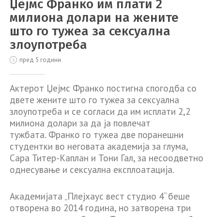
Џејмс Франко им плати 2
милиона долари на жените
што го тужеа за сексуална
злоупотреба
пред 5 години
Актерот Џејмс Франко постигна спогодба со
двете жените што го тужеа за сексуална
злоупотреба и се согласи да им исплати 2,2
милиона долари за да ја повлечат
тужбата. Франко го тужеа две поранешни
студентки во неговата академија за глума,
Сара Титер-Каплан и Тони Гал, за несоодветно
однесување и сексуална експлоатација.
Академијата „Плејхаус вест студио 4“ беше
отворена во 2014 година, но затворена три