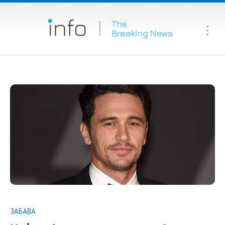
Ma
Me
ЗАБАВА