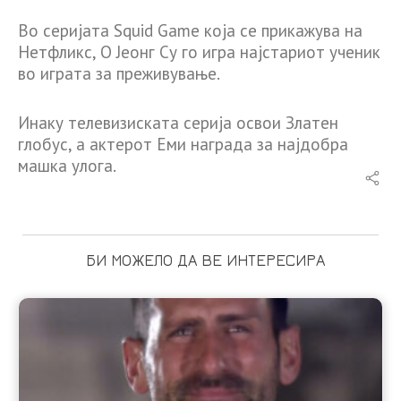
Во серијата Squid Game која се прикажува на
Нетфликс, О Јеонг Су го игра најстариот ученик
во играта за преживување.
Инаку телевизиската серија освои Златен
глобус, а актерот Еми награда за најдобра
машка улога.
БИ МОЖЕЛО ДА ВЕ ИНТЕРЕСИРА