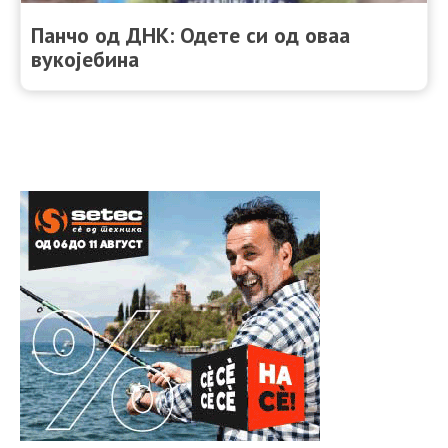
Панчо од ДНК: Одете си од оваа
вукојебина