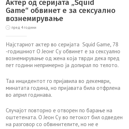
Aктер од серијата „Squid
Game“ обвинет e за сексуално
вознемирување
пред 4 години
Најстариот актер во серијата Squid Game, 78
-годишниот О Јеонг Су обвинет е за сексуално
вознемирување од жена која тврди дека пред
пет години непримерно ја допирал по телото.
Таа инцидентот го пријавила во декември,
минатата година, но пријавата била отфрлена
во април годинава.
Случајот повторно е отворен по барање на
оштетената. О Јеон Су во петокот бил одведен
на разговор со обвинителите, но не е