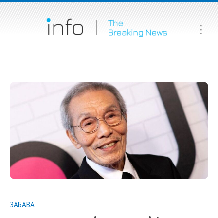
Ma
Me
ЗАБАВА