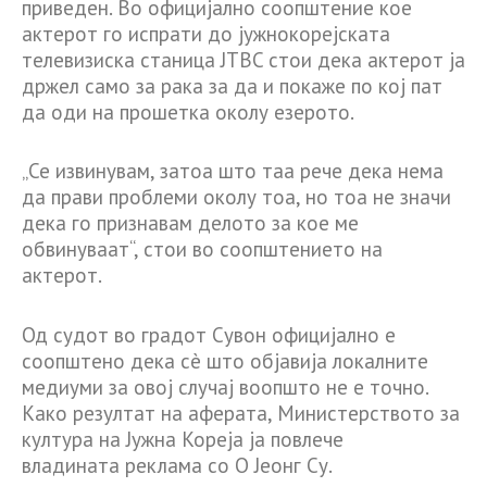
приведен. Во официјално соопштение кое
актерот го испрати до јужнокорејската
телевизиска станица JTBC стои дека актерот ја
држел само за рака за да и покаже по кој пат
да оди на прошетка околу езерото.
„Се извинувам, затоа што таа рече дека нема
да прави проблеми околу тоа, но тоа не значи
дека го признавам делото за кое ме
обвинуваат“, стои во соопштението на
актерот.
Од судот во градот Сувон официјално е
соопштено дека сè што објавија локалните
медиуми за овој случај воопшто не е точно.
Како резултат на аферата, Министерството за
култура на Јужна Кореја ја повлече
владината реклама со О Јеонг Су.