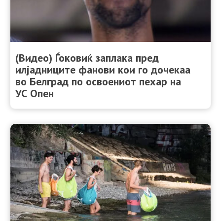
(Видео) Ѓоковиќ заплака пред
илјадниците фанови кои го дочекаа
во Белград по освоениот пехар на
УС Опен