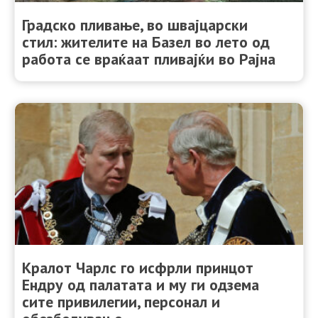
Градско пливање, во швајцарски
стил: жителите на Базел во лето од
работа се враќаат пливајќи во Рајна
Кралот Чарлс го исфрли принцот
Ендру од палатата и му ги одзема
сите привилегии, персонал и