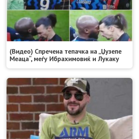
(Видео) Спречена тепачка на „Џузепе
Меаца“, меѓу Ибрахимовиќ и Лукаку