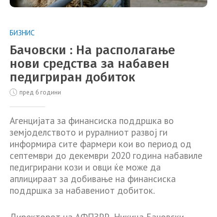
БИЗНИС
Бачовски : На располагање
нови средства за набавен
педигриран добиток
пред 6 години
Агенцијата за финансиска поддршка во
земјоделството и руралниот развој ги
информира сите фармери кои во период од
септември до декември 2020 година набавиле
педигрирани кози и овци ќе може да
аплицираат за добивање на финансиска
поддршка за набавениот добиток.
Директорот на АФПЗРР, Никица Бачовски,