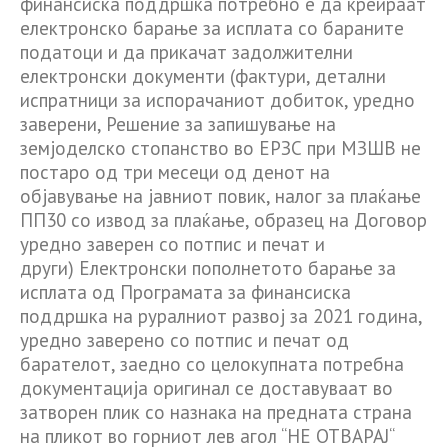
финансиска поддршка потребно е да креираат
електронско барање за исплата со бараните
податоци и да прикачат задолжителни
електронски документи (фактури, детални
испратници за испорачаниот добиток, уредно
заверени, Решение за запишување на
земјоделско стопанство во ЕРЗС при МЗШВ не
постаро од три месеци од денот на
објавување на јавниот повик, налог за плаќање
ПП30 со извод за плаќање, образец на Договор
уредно заверен со потпис и печат и
други) Електронски пополнетото барање за
исплата од Програмата за финансиска
поддршка на руралниот развој за 2021 година,
уредно заверено со потпис и печат од
барателот, заедно со целокупната потребна
документација оригинал се доставуваат во
затворен плик со назнака на предната страна
на пликот во горниот лев агол “НЕ ОТВАРАЈ“