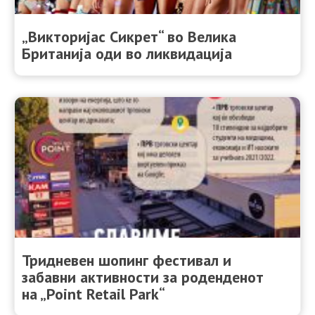
„Викторијас Сикрет“ во Велика
Британија оди во ликвидација
Тридневен шопинг фестивал и
забавни активности за роденденот
на „Point Retail Park“