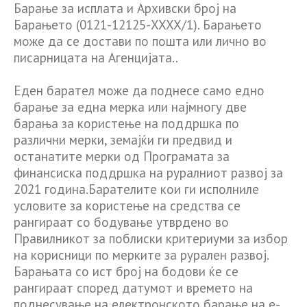
Барање за исплата и Архивски број на
Барањето (0121-12125-XXXX/1). Барањето
може да се достави по пошта или лично во
писарницата на Агенцијата..
Еден барател може да поднесе само едно
барање за една мерка или најмногу две
барања за користење на поддршка по
различни мерки, земајќи ги предвид и
останатите мерки од Програмата за
финансиска поддршка на руралниот развој за
2021 година.Барателите кои ги исполниле
условите за користење на средства се
рангираат со бодување утврдено во
Правилникот за поблиски критериуми за избор
на корисници по мерките за рурален развој.
Барањата со ист број на бодови ќе се
рангираат според датумот и времето на
поднесување на електронското барање на e-