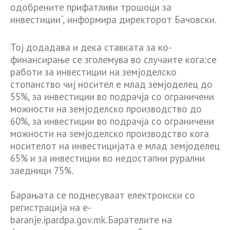
одобрените прифатливи трошоци за
инвестиции“, информира директорот Бачовски.
Toj додадава и дека ставката за ко-
финансирање се зголемува во случаите кога:се
работи за инвестиции на земјоделско
стопанство чиј носител е млад земјоделец до
55%, за инвестиции во подрачја со ограничени
можности на земјоделско производство до
60%, за инвестиции во подрачја со ограничени
можности на земјоделско производство кога
носителот на инвестицијата е млад земјоделец
65% и за инвестиции во недостапни рурални
заедници 75%.
Барањата се поднесуваат електронски со
регистрација на e-
baranje.ipardpa.gov.mk.Барателите на