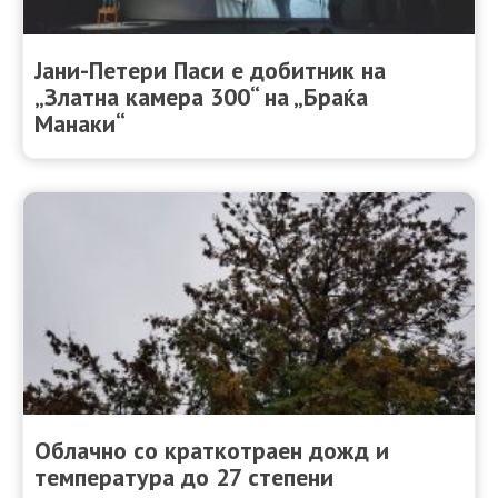
Јани-Петери Паси е добитник на
„Златна камера 300“ на „Браќа
Манаки“
Облачно со краткотраен дожд и
температура до 27 степени