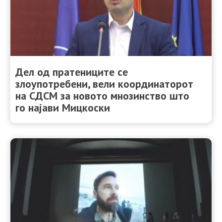
Дел од пратениците се
злоупотребени, вели координаторот
на СДСМ за новото мнозинство што
го најави Мицкоски