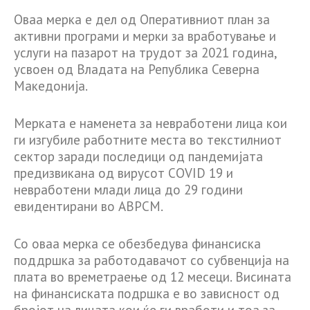
Оваа мерка е дел од Оперативниот план за
активни програми и мерки за вработување и
услуги на пазарот на трудот за 2021 година,
усвоен од Владата на Република Северна
Македонија.
Мерката е наменета за невработени лица кои
ги изгубиле работните места во текстилниот
сектор заради последици од пандемијата
предизвикана од вирусот COVID 19 и
невработени млади лица до 29 години
евидентирани во АВРСМ.
Со оваа мерка се обезбедува финансиска
поддршка за работодавачот со субвенција на
плата во времетраење од 12 месеци. Висината
на финансиската подршка е во зависност од