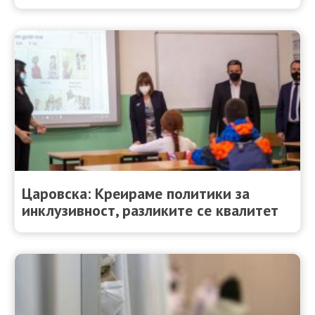
Царовска: Креираме политики за
инклузивност, разликите се квалитет