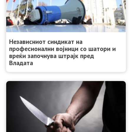
Независниот синдикат на
професионални војници со шатори и
вреќи започнува штрајк пред
Владата