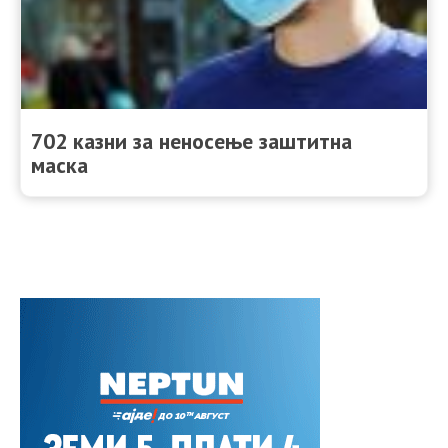
702 казни за неносење заштитна
маска