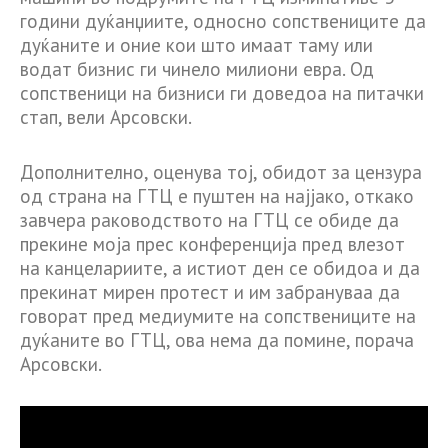
години дуќанџиите, односно сопствениците да
дуќаните и оние кои што имаат таму или
водат бизнис ги чинело милиони евра. Од
сопственици на бизниси ги доведоа на питачки
стап, вели Арсовски.
Дополнително, оценува тој, обидот за цензура
од страна на ГТЦ е пуштен на најјако, откако
завчера раководството на ГТЦ се обиде да
прекине моја прес конференција пред влезот
на канцелариите, а истиот ден се обидоа и да
прекинат мирен протест и им забрануваа да
говорат пред медиумите на сопствениците на
дуќаните во ГТЦ, ова нема да помине, порача
Арсовски.