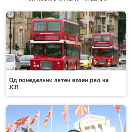
Од понеделник летен возен ред на
ЈСП