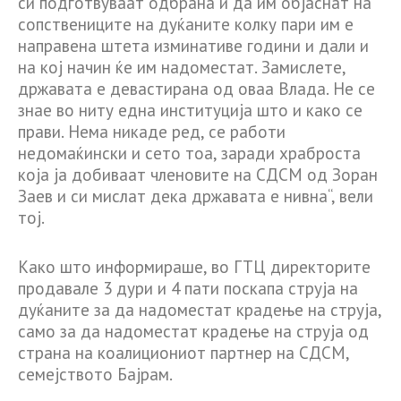
си подготвуваат одбрана и да им објаснат на
сопствениците на дуќаните колку пари им е
направена штета изминативе години и дали и
на кој начин ќе им надоместат. Замислете,
државата е девастирана од оваа Влада. Не се
знае во ниту една институција што и како се
прави. Нема никаде ред, се работи
недомаќински и сето тоа, заради храброста
која ја добиваат членовите на СДСМ од Зоран
Заев и си мислат дека државата е нивна“, вели
тој.
Како што информираше, во ГТЦ директорите
продавале 3 дури и 4 пати поскапа струја на
дуќаните за да надоместат крадење на струја,
само за да надоместат крадење на струја од
страна на коалициониот партнер на СДСМ,
семејството Бајрам.