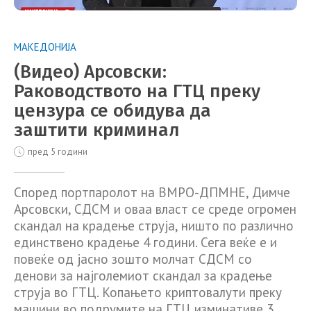
МАКЕДОНИЈА
(Видео) Арсовски:
Раководството на ГТЦ преку
цензура се обидува да
заштити криминал
пред 5 години
Според портпаролот на ВМРО-ДПМНЕ, Димче
Арсовски, СДСМ и оваа власт се среде огромен
скандал на крадење струја, ништо по различно
единствено крадење 4 години. Сега веќе е и
повеќе од јасно зошто молчат СДСМ со
денови за најголемиот скандал за крадење
струја во ГТЦ. Копањето криптовалути преку
машини во подрумите на ГТЦ изминативе 3