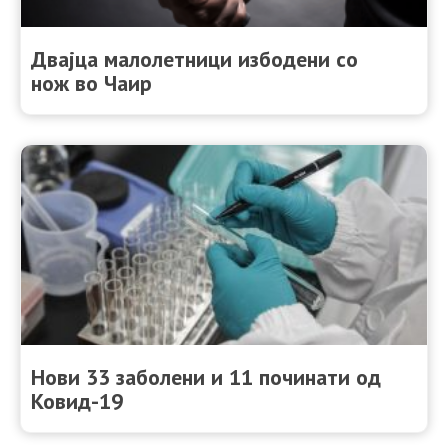
Двајца малолетници избодени со
нож во Чаир
Нови 33 заболени и 11 починати од
Ковид-19