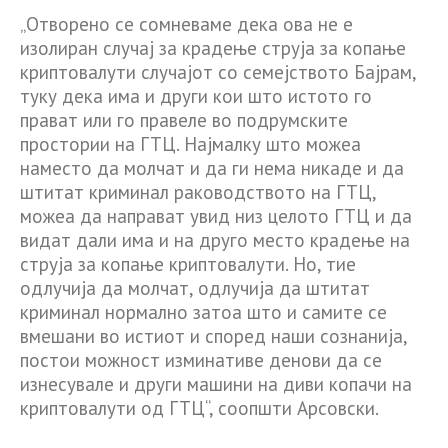
„Отворено се сомневаме дека ова не е
изолиран случај за крадење струја за копање
криптовалути случајот со семејството Бајрам,
туку дека има и други кои што истото го
прават или го правеле во подрумските
простории на ГТЦ. Најмалку што можеа
наместо да молчат и да ги нема никаде и да
штитат криминал раководството на ГТЦ,
можеа да направат увид низ целото ГТЦ и да
видат дали има и на друго место крадење на
струја за копање криптовалути. Но, тие
одлучија да молчат, одлучија да штитат
криминал нормално затоа што и самите се
вмешани во истиот и според наши сознанија,
постои можност изминативе денови да се
изнесувале и други машини на диви копачи на
криптовалути од ГТЦ“, соопшти Арсовски.