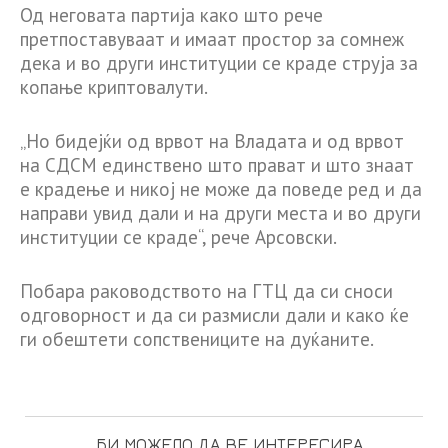
Од неговата партија како што рече
претпоставуваат и имаат простор за сомнеж
дека и во други институции се краде струја за
копање криптовалути.
„Но бидејќи од врвот на Владата и од врвот
на СДСМ единствено што прават и што знаат
е крадење и никој не може да поведе ред и да
направи увид дали и на други места и во други
институции се краде“, рече Арсовски.
Побара раководството на ГТЦ да си сноси
одговорност и да си размисли дали и како ќе
ги обештети сопствениците на дуќаните.
БИ МОЖЕЛО ДА ВЕ ИНТЕРЕСИРА