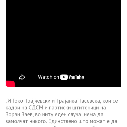
„И Ѓоко Трајчевски и Трајанка Тасевска, кои се
кадри на СДСМ и партиски штитеници на
Зоран Заев, во ниту еден случај нема да
замолчат никого. Единствено што можат е да