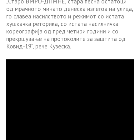
„Старо ВМРО-ДПМНЕ, стара песна остатоци
од мрачното минато денеска излегоа на улица,
го славеа насилството и режимот со истата
хушкачка реторика, со истата насилничка
кореографија од пред четири години и со
прекршување на протоколите за заштита од
Ковид-19“, рече Кузеска.