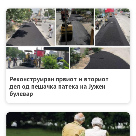
Реконструиран првиот и вториот
дел од пешачка патека на Јужен
булевар