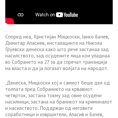
Според неа, Христијан Мицкоски, Јанко Бачев,
Димитар Апасиев, инсталациите на Никола
Груевски денеска како што рече застанаа зад
насилството, зад осудените лица кои упаднаа
во Собрането на 27 за да спречат транзиција
на власта и да ја погазат волјата на народот.
„Денеска, Мицкоски кој и самиот беше дел од
толпата пред Собранието на крвавиот
четврток, застана токму зад овие осудени
насилници, застана на браникот на криминалот
и насилството. Поддржан од неговите
соработници и извршители, Апасив и Бачев,