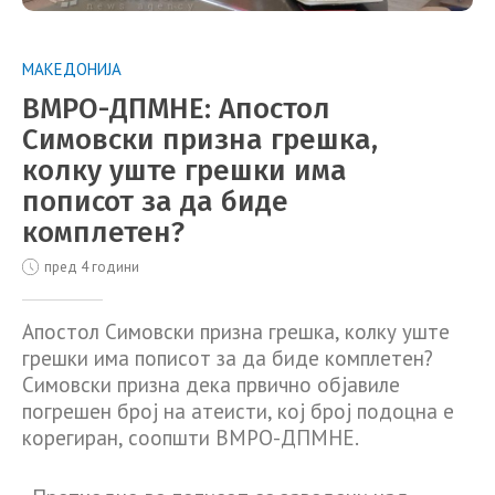
МАКЕДОНИЈА
ВМРО-ДПМНЕ: Апостол
Симовски призна грешка,
колку уште грешки има
пописот за да биде
комплетен?
пред 4 години
Апостол Симовски призна грешка, колку уште
грешки има пописот за да биде комплетен?
Симовски призна дека првично објавиле
погрешен број на атеисти, кој број подоцна е
корегиран, соопшти ВМРО-ДПМНЕ.