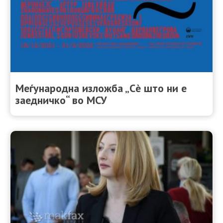
Меѓународна изложба „Сè што ни е
заедничко“ во МСУ