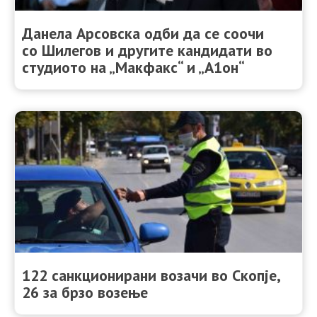
Данела Арсовска одби да се соочи
со Шилегов и другите кандидати во
студиото на „Макфакс“ и „А1он“
122 санкционирани возачи во Скопје,
26 за брзо возење