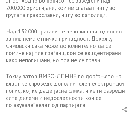
„ Претходно во пописот се заведени над
200.000 христијани, кои не спаѓаат ниту во
групата православни, ниту во католици.
Над 132.000 граѓани се непопишани, односно
за нив нема етничка припадност. Доколку
Симовски сака може дополнително да се
помине кај тие граѓани, кои се евидентирани
како непопишани, но тоа не се прави.
Токму затоа ВМРО-ДПМНЕ по доаѓањето на
власт ќе спроведе дополнителен електронски
попис, кој ќе даде јасна слика, и ќе ги разреши
сите дилеми и недоследности кои се
појавувале“ велат од партијата.