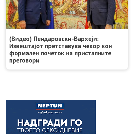
(Видео) Пендаровски-Вархеји:
Извештајот претставува чекор кон
формален почеток на пристапните
преговори