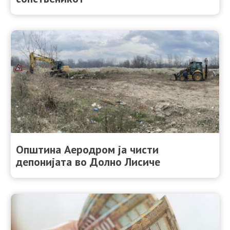
Општина Аеродром ja чисти
депонијата во Долно Лисиче