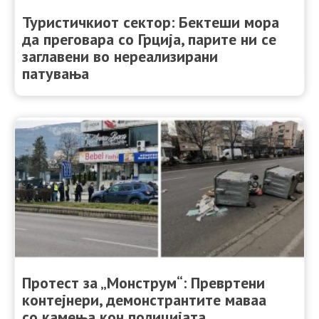
Туристичкиот сектор: Бектеши мора
да преговара со Грција, парите ни се
заглавени во нереализирани
патувања
Протест за „Монструм“: Превртени
контејнери, демонстрантите маваа
со камења кон полицијата