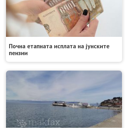
Почна етапната исплата на јунските
пензии