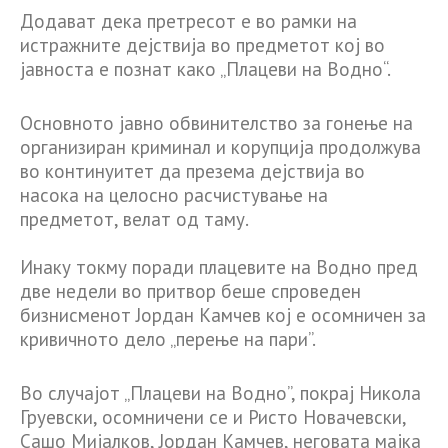
Додават дека претресот е во рамки на
истражните дејствија во предметот кој во
јавноста е познат како „Плацеви на Водно“.
Основното јавно обвинителство за гонење на
организиран криминал и корупција продолжува
во континуитет да презема дејствија во
насока на целосно расчистување на
предметот, велат од таму.
Инаку токму поради плацевите на Водно пред
две недели во притвор беше спроведен
бизнисменот Јордан Камчев кој е осомничен за
кривичното дело „перење на пари”.
Во случајот „Плацеви на Водно”, покрај Никола
Груевски, осомничени се и Ристо Новачевски,
Сашо Мијалков, Јордан Камчев, неговата мајка