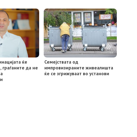
инацијата ќе
Семејствата од
 граѓаните да не
импровизираните живеалишта
на
ќе се згрижуваат во установи
ии