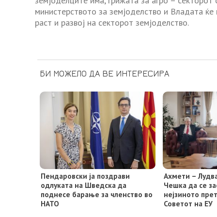
земјоделците има, грижата за агро – секторот 
министерството за земјоделство и Владата ќе
раст и развој на секторот земјоделство.
БИ МОЖЕЛО ДА ВЕ ИНТЕРЕСИРА
Пендаровски ја поздрави
Ахмети – Лудв
одлуката на Шведска да
Чешка да се за
поднесе барање за членство во
нејзиното пре
НАТО
Советот на ЕУ