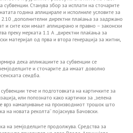
а субвенции. Станува збор за исплати на сточарите
инатата година аплицирале и исполниле условите за
 2.10 „дополнителни директни плаќања за задржано
аат и сите кои имаат аплицирано и правно – законски
тва преку мерката 1.1 А „директни плаќања за
и материјал од прва и втора генерација за житни,
рмира дека апликациите за субвенции се
 земјоделците и сточарите да имаат доволно
есенската сеидба.
 субвенции тече и подготовката на картичките за
ација, или попознато како картички за „зелена
јае врз намалуивање на производниот трошок што
а на новата реколта“ појаснува Бачовски.
ка на земјоделците продолжува. Средства за