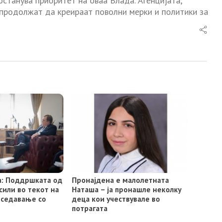
останува приоритет на оваа Влада. Агенцијата,
 продолжат да креираат поволни мерки и политики за
а: Поддршката од
Пронајдена е малолетната
сили во текот на
Наташа – ја пронашле неколку
тседавање со
деца кои учествувале во
потрагата