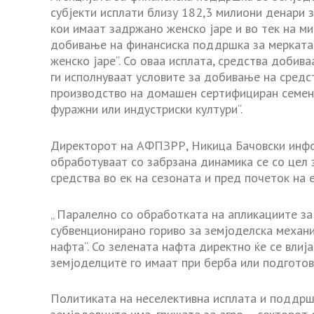
субјекти исплати близу 182,3 милиони денари з
кои имаат задржано женско јаре и во тек на м
добивање на финансиска поддршка за мерката
женско јаре“. Со оваа исплата, средства добив
ги исполнуваат условите за добивање на средс
производство на домашен сертифициран семенск
фуражни или индустриски култури“.
Директорот на АФПЗРР, Никица Бачовски инфо
обработуваат со забрзана динамика се со цел
средства во ек на сезоната и пред почеток на 
„ Паралелно со обработката на апликациите за
субвенционирано гориво за земјоделска механиз
нафта“. Со зелената нафта директно ќе се вли
земјоделците го имаат при берба или подготовк
Политиката на неселективна исплата и поддрш