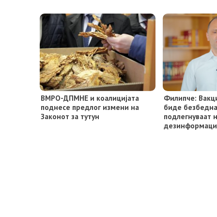
ВМРО-ДПМНЕ и коалицијата
Филипче: Вaкц
поднесе предлог измени на
биде безбедна,
Законот за тутун
подлегнуваат 
дезинформац