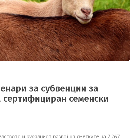
денари за субвенции за
а сертифициран семенски
лството и руралниот развој на сметките на 7.267