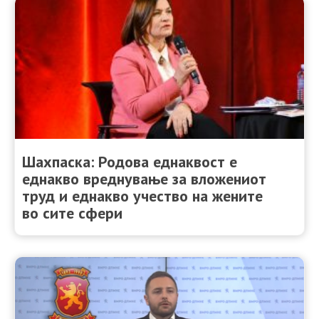
Шахпаска: Родова еднаквост е
еднакво вреднување за вложениот
труд и еднакво учество на жените
во сите сфери