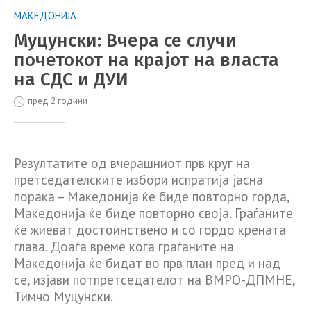
МАКЕДОНИЈА
Муцунски: Вчера се случи
почетокот на крајот на власта
на СДС и ДУИ
пред 2 години
Резултатите од вчерашниот прв круг на
претседателските избори испратија јасна
порака – Македонија ќе биде повторно горда,
Македонија ќе биде повторно своја. Граѓаните
ќе жиеват достоинствено и со гордо крената
глава. Доаѓа време кога граѓаните на
Македонија ќе бидат во прв план пред и над
се, изјави потпретседателот на ВМРО-ДПМНЕ,
Тимчо Муцунски.