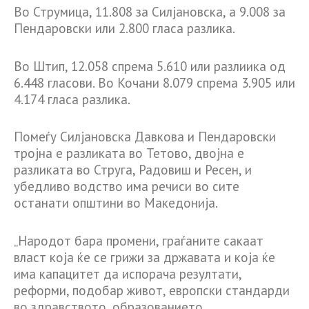
Во Струмица, 11.808 за Силјановска, а 9.008 за
Пендаровски или 2.800 гласа разлика.
Во Штип, 12.058 спрема 5.610 или разлиика од
6.448 гласови. Во Кочани 8.079 спрема 3.905 или
4.174 гласа разлика.
Помеѓу Силјановска Давкова и Пендаровски
тројна е разликата во Тетово, двојна е
разликата во Струга, Радовиш и Ресен, и
убедливо водство има речиси во сите
останати општини во Македонија.
„Народот бара промени, граѓаните сакаат
власт која ќе се грижи за државата и која ќе
има капацитет да испорача резултати,
реформи, подобар живот, европски стандарди
во здравството, образованието,