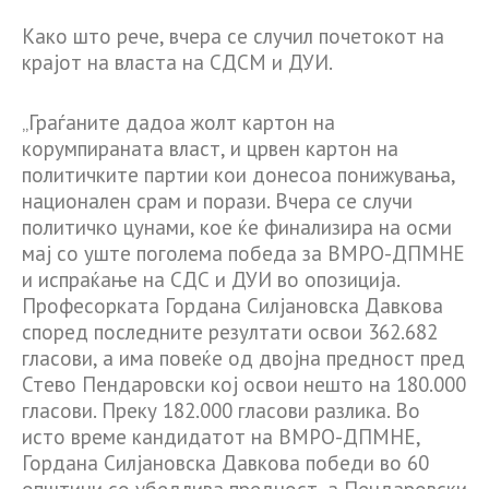
Како што рече, вчера се случил почетокот на
крајот на власта на СДСM и ДУИ.
„Граѓаните дадоа жолт картон на
корумпираната власт, и црвен картон на
политичките партии кои донесоа понижувања,
национален срам и порази. Вчера се случи
политичко цунами, кое ќе финализира на осми
мај со уште поголема победа за ВМРО-ДПМНЕ
и испраќање на СДС и ДУИ во опозиција.
Професорката Гордана Силјановска Давкова
според последните резултати освои 362.682
гласови, а има повеќе од двојна предност пред
Стево Пендаровски кој освои нешто на 180.000
гласови. Преку 182.000 гласови разлика. Во
исто време кандидатот на ВМРО-ДПМНЕ,
Гордана Силјановска Давкова победи во 60
општини со убедлива предност, а Пендаровски