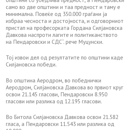
само во две општини и таа предност и таму е
минимална. Повеќе од 350.000 граѓани ја
избраа чесноста и достојноста, и одговорниот
пристап на професорката Гордана Силјановска
Давкова наспроти лагите и политиканството
на Пендаровски и СДС“. рече Муцунски.
Тој извои дел од резултатите по општини каде
Силјановска победи.
Во општина Аеродром, во победнички
Аеродром, Силјановска Давкова во првиот круг
освои 21.145 гласови, Пендаровски 8.950
гласови или разлика од 12.195 гласови.
Во Битола Силјановска Давкова освои 21.582
гласа, а Пендаровски 11.543 или разлика од