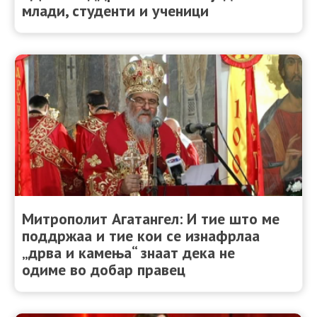
млади, студенти и ученици
Митрополит Агатангел: И тие што ме
поддржаа и тие кои се изнафрлаа
„дрва и камења“ знаат дека не
одиме во добар правец