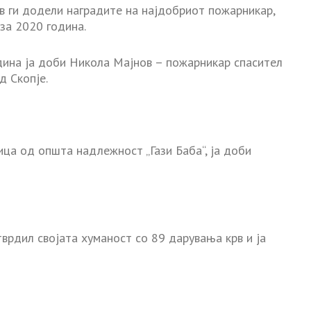
в ги додели наградите на најдобриот пожарникар,
за 2020 година.
дина ја доби Никола Мајнов – пожарникар спасител
д Скопје.
ица од општа надлежност „Гази Баба“, ја доби
тврдил својата хуманост со 89 дарувања крв и ја