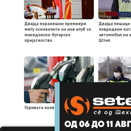
Двајца поранешни премиери
Двајца пешаци
меѓу основачите на нов клуб за
повредени ког
македонско-бугарско
автомобил на 
пријателство
Штип
Горивата поевтинуваат
За еден ден ка
Кисела Вода