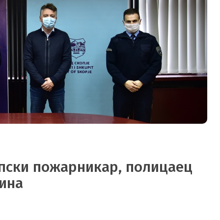
опски пожарникар, полицаец
дина