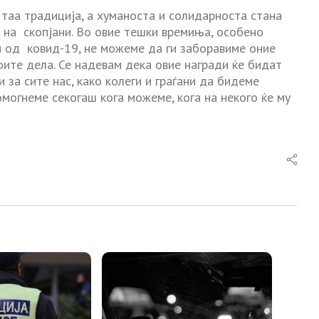
е таа традиција, а хуманоста и солидарноста стана
 на скопјани. Во овие тешки времиња, особено
и од ковид-19, не можеме да ги заборавиме оние
оите дела. Се надевам дека овие награди ќе бидат
и за сите нас, како колеги и граѓани да бидеме
могнеме секогаш кога можеме, кога на некого ќе му