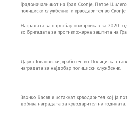
Градоначалникот на Град Скопје, Петре Шилего
полициски службеник и крводарител во Скопје 
Наградата за најдобар пожарникар за 2020 го
во Бригадата за противпожарна заштита на Гра
Дарко Јовановски, вработен во Полициска стан
наградата за најдобар полициски службеник.
Звонко Васев е истакнат крводарител кој ја по
добива наградата за крводарител на годината.