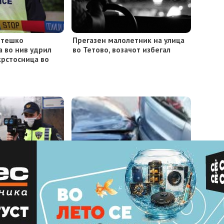
 тешко
Прегазен малолетник на улица
а во нив удрил
во Тетово, возачот избегал
крстосница во
знети 71 возач во
Сообраќајна расправија
завршила со закани со пиштол