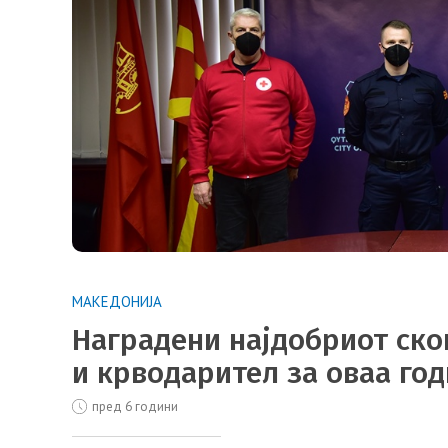
МАКЕДОНИЈА
Наградени најдобриот ск
и крводарител за оваа го
пред 6 години