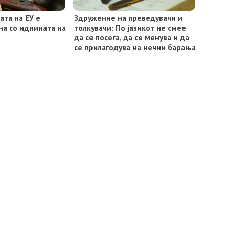
ата на ЕУ е
Здружение на преведувачи и
а со иднината на
толкувачи: По јазикот не смее
да се посега, да се менува и да
се прилагодува на нечии барања