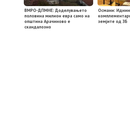
ВМРО-ДПМНЕ: Доделувањето
Османи: Иднин
половина милион евра само на
комплeментарн
општина Арачиново е
земјите од ЗБ
скандалозно