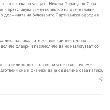
дската патека на улицата Никола Парапунов. Оваа
и и претставува важен конектор на двете главни
 по должината на булеварите Партизански одреди и
жа дека на локалните жители кои дел од овој
оделиле флаери и ги замолиле да не навлегуваат со
но ако видиме дека тоа не ни успева ќе почнеме
одготвени сме и физички да ја одделиме оваа патека,