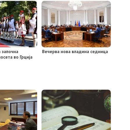
а започна
Вечерва нова владина седница
осета во Грција