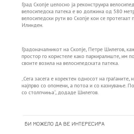
Град Скопје целосно ја реконструира велосипе
велосипедска патека е во должина од 580 метр
велосипедски рути во Скопје кои се протегаат
Илинден.
Градоначалникот на Скопје, Петре Шилегов, ка
простор го користеле како паркиралиште, им п
своите возила на велосипедската патека.
„Сега засега е коректен односот на граѓаните, 
најпрво со опомени, а потоа и со казнување. П
со столпчиња“, додаде Шилегов.
БИ МОЖЕЛО ДА ВЕ ИНТЕРЕСИРА