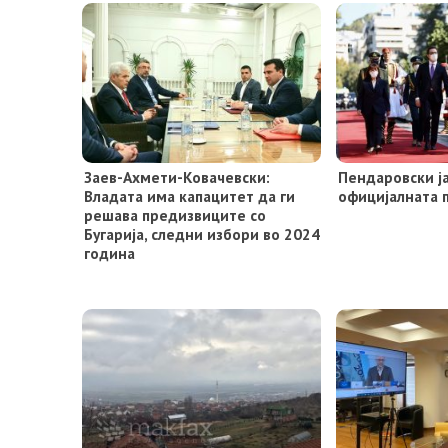
Заев-Ахмети-Ковачевски:
Пендаровски ј
Владата има капацитет да ги
официјалната п
решава предизвиците со
Бугарија, следни избори во 2024
година