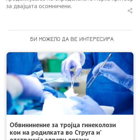
за двајцата осомничени.​​
БИ МОЖЕЛО ДА ВЕ ИНТЕРЕСИРА
Обвининение за тројца гинеколози
кои на родилката во Струга и’
отстранија здрави органи