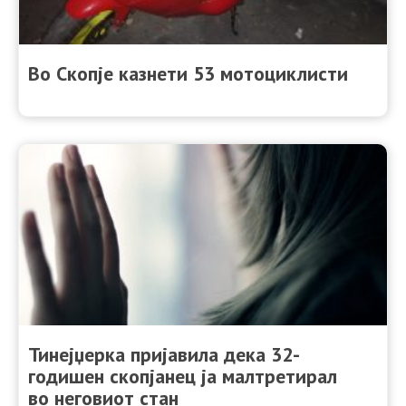
Во Скопје казнети 53 мотоциклисти
Тинејџерка пријавила дека 32-
годишен скопјанец ја малтретирал
во неговиот стан