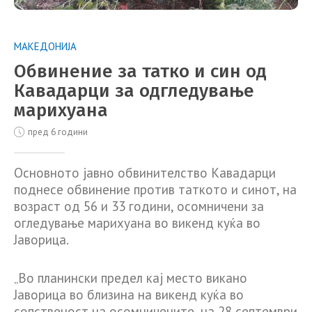
МАКЕДОНИЈА
Обвинение за татко и син од
Кавадарци за одгледување
марихуана
пред 6 години
Основното јавно обвинителство Кавадарци
поднесе обвинение против таткото и синот, на
возраст од 56 и 33 години, осомничени за
огледување марихуана во викенд куќа во
Јаворица.
„Во планински предел кај место викано
Јаворица во близина на викенд куќа во
сопственост на осомничените, на 28 септември