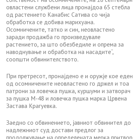
овластени службени лица пронајдоа 65 стебла
од растението Канабис Сатива со чија
обработка се добива марихуана.
Осомничените, татко и син, неовластено
заради продажба го произведувале
растението, за што обезбедиле и опрема за
наводнување и обработка на насадите“,
соопшти обвинителството.
При претресот, пронајдено е и оружје кое еден
од осомничените неовластено го држел и тоа
патрони за ловечка пушка, куршуми и затворач
за пушка М-48 и ловечка пушка марка Црвена
Застава Крагуевка.
Заедно со обвинението, јавниот обвинител до
надлежниот суд достави предлог за
продолжување на определената мерка притвор