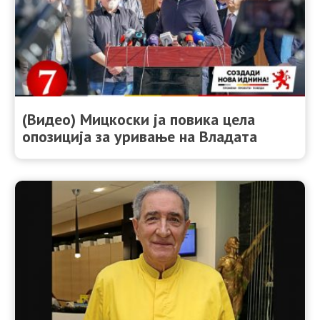
(Видео) Мицкоски ја повика цела
опозиција зa уривање на Владата