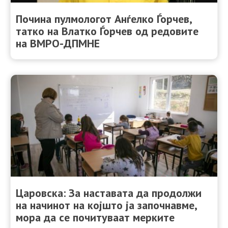
Почина пулмологот Анѓелко Ѓорчев,
татко на Влатко Ѓорчев од редовите
на ВМРО-ДПМНЕ
Царовска: За наставата да продолжи
на начинот на којшто ја започнавме,
мора да се почитуваат мерките