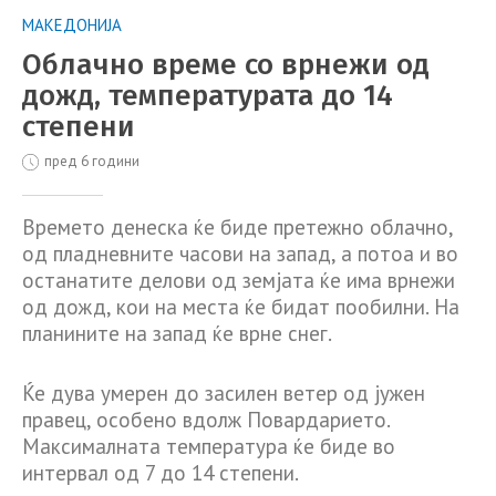
МАКЕДОНИЈА
Облачно време со врнежи од
дожд, температурата до 14
степени
пред 6 години
Времето денеска ќе биде претежно облачно,
од пладневните часови на запад, а потоа и во
останатите делови од земјата ќе има врнежи
од дожд, кои на места ќе бидат пообилни. На
планините на запад ќе врне снег.
Ќе дува умерен до засилен ветер од јужен
правец, особено вдолж Повардарието.
Максималната температура ќе биде во
интервал од 7 до 14 степени.