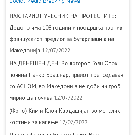
Social Media Breaking News
НАЈСТАРИОТ УЧЕСНИК НА ПРОТЕСТИТЕ:
Дедото има 108 години и поодршка против
францускиот предлог за бугаризација на
Македонија
12/07/2022
НА ДЕНЕШЕН ДЕН: Во логорот Голи Оток
почина Панко Брашнар, првиот претседавач
со АСНОМ, во Македонија не доби ни гроб
мирно да почива
12/07/2022
(Фото) Ким и Клои Кардашијан во металик
костими за капење
12/07/2022
Првата фотографија од Џејмс Веб