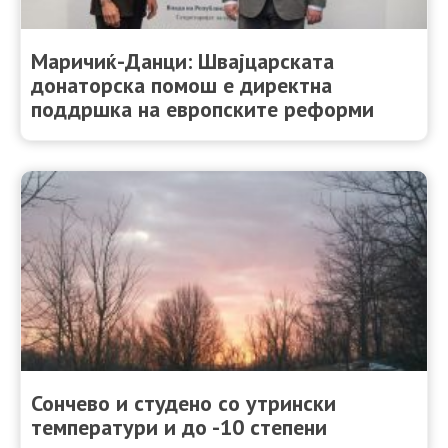
Маричиќ-Данци: Швајцарската
донаторска помош е директна
поддршка на европските реформи
Сончево и студено со утрински
температури и до -10 степени