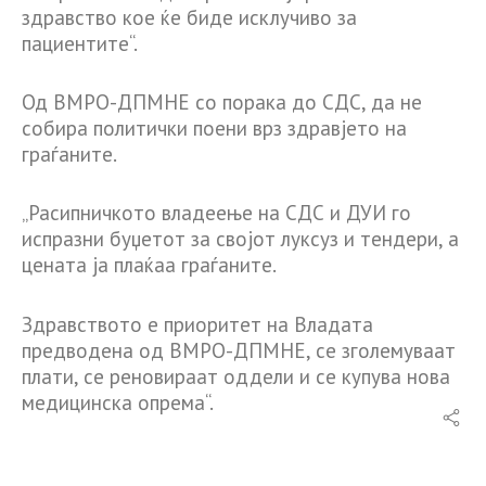
здравство кое ќе биде исклучиво за
пациентите“.
Од ВМРО-ДПМНЕ со порака до СДС, да не
собира политички поени врз здравјето на
граѓаните.
„Расипничкото владеење на СДС и ДУИ го
испразни буџетот за својот луксуз и тендери, а
цената ја плаќаа граѓаните.
Здравството е приоритет на Владата
предводена од ВМРО-ДПМНЕ, се зголемуваат
плати, се реновираат оддели и се купува нова
медицинска опрема“.