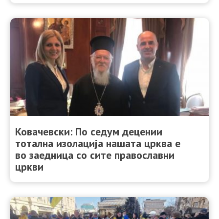
Ковачевски: По седум децении
тотална изолација нашата црква е
во заедница со сите православни
цркви