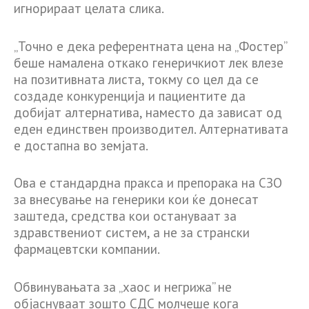
игнорираат целата слика.
„Точно е дека референтната цена на „Фостер”
беше намалена откако генеричкиот лек влезе
на позитивната листа, токму со цел да се
создаде конкуренција и пациентите да
добијат алтернатива, наместо да зависат од
еден единствен производител. Алтернативата
е достапна во земјата.
Ова е стандардна пракса и препорака на СЗО
за внесување на генерики кои ќе донесат
заштеда, средства кои остануваат за
здравствениот систем, а не за странски
фармацевтски компании.
Обвинувањата за „хаос и негрижа” не
објаснуваат зошто СДС молчеше кога