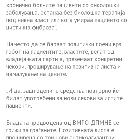
хронично болните пациенти со онколошки
заболувања, останаа без биолошка терапија
под нивна власт или кога умираа пациенто со
цистична фиброза“.
Наместо да се бараат политички поени врз
грбот на пациентите, властите, велат од
владејачката партија, преземаат конкретни
чекори, проширување на позитивна листа и
намалување на цените.
„И да, заштедените средства повторно ќе
бидат употребени за нови лекови за истите
пациенти.
Владата предводена од ВМРО-ДПМНЕ се
грижи за граѓаните. Позитивната листа е
проширена со три нови антикоагулантни