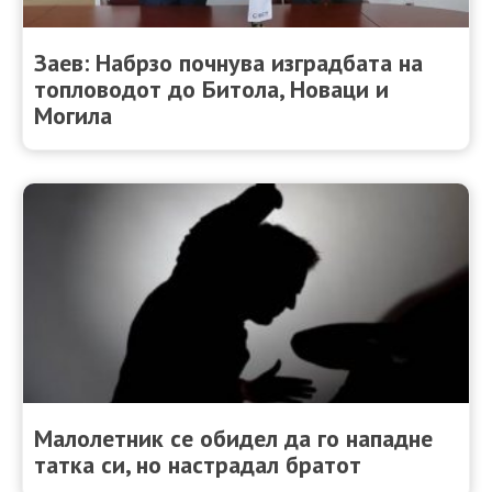
Заев: Набрзо почнува изградбата на
топловодот до Битола, Новаци и
Могила
Maлолетник се обидел да го нападне
татка си, но настрадал братот