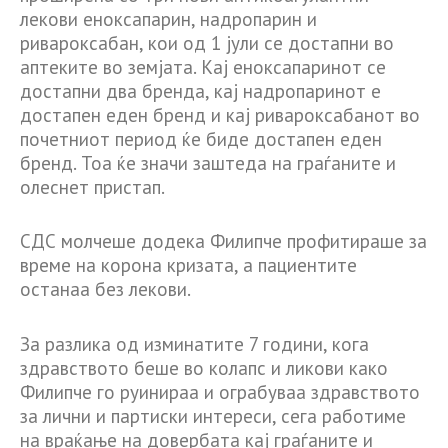
лекови еноксапарин, надропарин и
ривароксабан, кои од 1 јули се достапни во
аптеките во земјата. Кај еноксапаринот се
достапни два бренда, кај надропаринот е
достапен еден бренд и кај ривароксабанот во
почетниот период ќе биде достапен еден
бренд. Тоа ќе значи заштеда на граѓаните и
олеснет пристап.
СДС молчеше додека Филипче профитираше за
време на корона кризата, а пациентите
останаа без лекови.
За разлика од изминатите 7 години, кога
здравството беше во колапс и ликови како
Филипче го руинираа и ограбуваа здравството
за лични и партиски интереси, сега работиме
на враќање на довербата кај граѓаните и