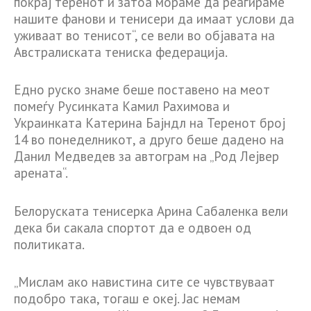
покрај теренот и затоа мораме да реагираме
нашите фанови и тенисери да имаат услови да
уживаат во тенисот“, се вели во објавата на
Австралиската тениска федерација.
Едно руско знаме беше поставено на меот
помеѓу Русинката Камил Рахимова и
Украинката Катерина Бајндл на Теренот број
14 во понеделникот, а друго беше дадено на
Данил Медведев за автограм на „Род Лејвер
арената“.
Белоруската тенисерка Арина Сабаленка вели
дека би сакала спортот да е одвоен од
политиката.
„Мислам ако навистина сите се чувствуваат
подобро така, тогаш е океј. Јас немам