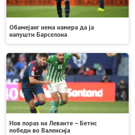
Обамејанг нема намера да ја
напушти Барселона
Нов пораз на Леванте – Бетис
победи во Валенсија