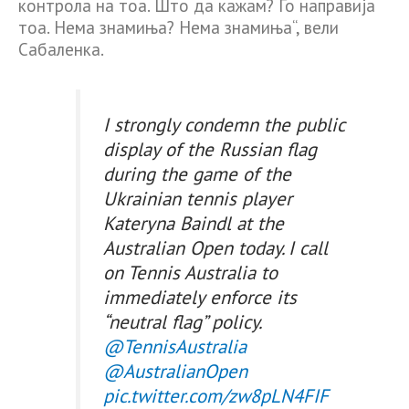
контрола на тоа. Што да кажам? Го направија
тоа. Нема знамиња? Нема знамиња“, вели
Сабаленка.
I strongly condemn the public
display of the Russian flag
during the game of the
Ukrainian tennis player
Kateryna Baindl at the
Australian Open today. I call
on Tennis Australia to
immediately enforce its
“neutral flag” policy.
@TennisAustralia
@AustralianOpen
pic.twitter.com/zw8pLN4FIF