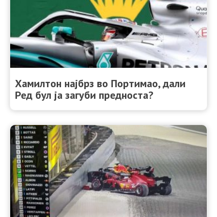
Хамилтон најбрз во Портимао, дали
Ред бул ја загуби предноста?