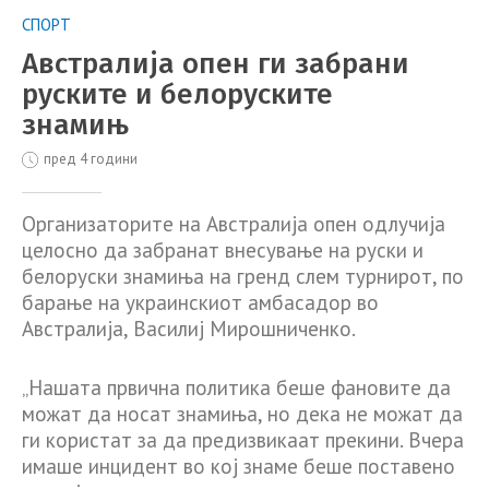
СПОРТ
Австралија опен ги забрани
руските и белоруските
знамињ
пред 4 години
Организаторите на Австралија опен одлучија
целосно да забранат внесување на руски и
белоруски знамиња на гренд слем турнирот, по
барање на украинскиот амбасадор во
Австралија, Василиј Мирошниченко.
„Нашата првична политика беше фановите да
можат да носат знамиња, но дека не можат да
ги користат за да предизвикаат прекини. Вчера
имаше инцидент во кој знаме беше поставено