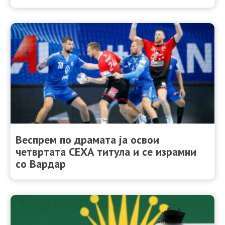
Веспрем по драмата ја освои
четвртата СЕХА титула и се израмни
со Вардар