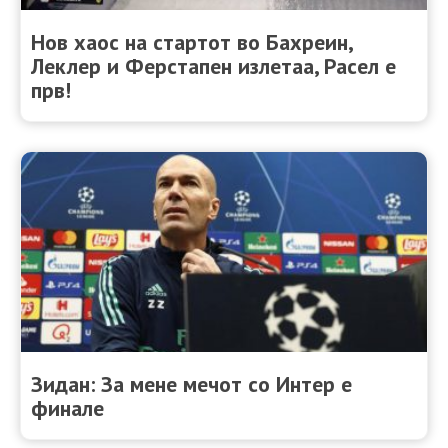
Нов хаос на стартот во Бахреин,
Леклер и Ферстапен излетаа, Расел е
прв!
Зидан: За мене мечот со Интер е
финале