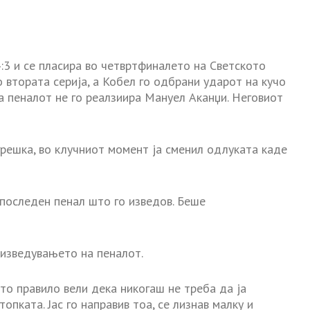
:3 и се пласира во четвртфиналето на Светското
о втората серија, а Кобел го одбрани ударот на кучо
а пеналот не го реалзиира Мануел Аканџи. Неговиот
грешка, во клучниот момент ја сменил одлуката каде
 последен пенал што го изведов. Беше
 изведувањето на пеналот.
то правило вели дека никогаш не треба да ја
опката. Јас го направив тоа, се лизнав малку и