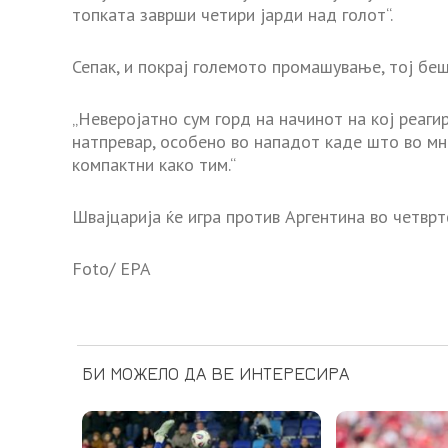
топката заврши четири јарди над голот“.
Сепак, и покрај големото промашување, тој бе
„Неверојатно сум горд на начинот на кој реаг
натпревар, особено во нападот каде што во мн
компактни како тим.“
Швајцарија ќе игра против Аргентина во четврт
Foto/ EPA
БИ МОЖЕЛО ДА ВЕ ИНТЕРЕСИРА