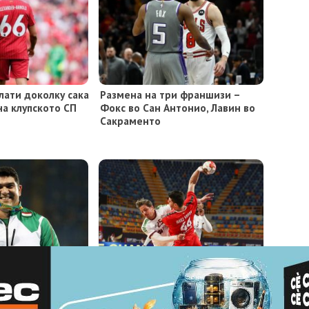
лати доколку сака
Размена на три франшизи –
на клупското СП
Фокс во Сан Антонио, Лавин во
Сакраменто
дал – олимписки
Франција, Португалија и
пендиран поради
Шведска „совршени“,
Словенците ги победија