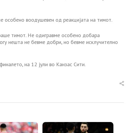
ше особено воодушевен од реакцијата на тимот.
ираше тимот. Не одигравме особено добара
огу нешта не бевме добри, но бевме исклучително
финалето, на 12 јули во Канзас Сити.