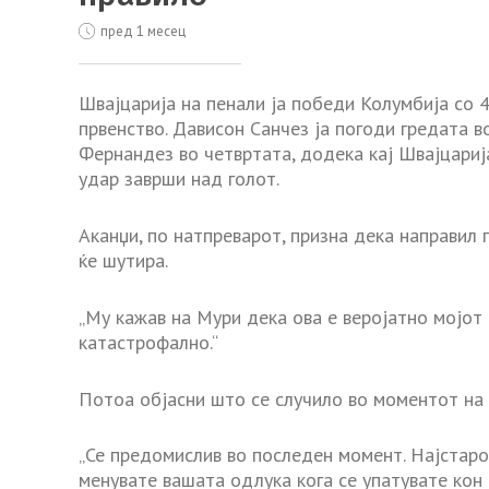
пред 1 месец
Швајцарија на пенали ја победи Колумбија со 4
првенство. Дависон Санчез ја погоди гредата в
Фернандез во четвртата, додека кај Швајцариј
удар заврши над голот.
Аканџи, по натпреварот, призна дека направил 
ќе шутира.
„Му кажав на Мури дека ова е веројатно мојот
катастрофално.“
Потоа објасни што се случило во моментот на
„Се предомислив во последен момент. Најстаро
менувате вашата одлука кога се упатувате кон т