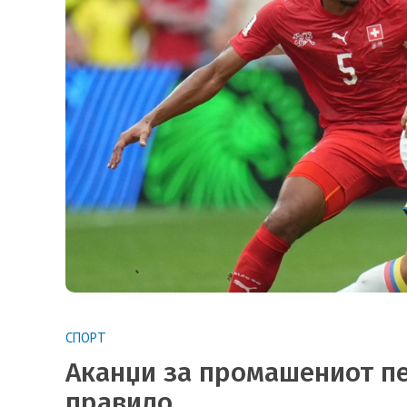
СПОРТ
Аканџи за промашениот пе
правило