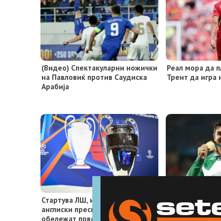
(Видео) Спектакуларни ножички
Реал мора да п
на Павловиќ против Саудиска
Трент да игра 
Арабија
Стартува ЛШ, италијанско-
Атлетски скан
англиски пресметки ќе го
шампион е сус
обележат првото коло
допинг