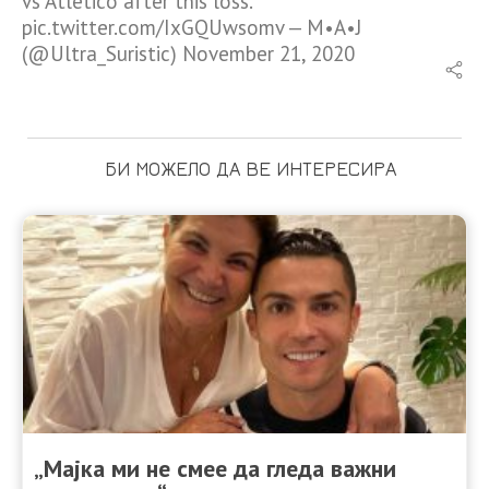
vs Atletico after this loss.
pic.twitter.com/IxGQUwsomv — M•A•J
(@Ultra_Suristic) November 21, 2020
БИ МОЖЕЛО ДА ВЕ ИНТЕРЕСИРА
„Мајка ми не смее да гледа важни