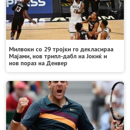
Милвоки со 29 тројки го декласираа
Мајами, нов трипл-дабл на Јокиќ и
нов пораз на Денвер