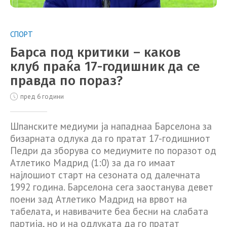
СПОРТ
Барса под критики – каков
клуб праќа 17-годишник да се
правда по пораз?
пред 6 години
Шпанските медиуми ја нападнаа Барселона за
бизарната одлука да го пратат 17-годишниот
Педри да зборува со медиумите по поразот од
Атлетико Мадрид (1:0) за да го имаат
најлошиот старт на сезоната од далечната
1992 година. Барселона сега заостанува девет
поени зад Атлетико Мадрид на врвот на
табелата, и навивачите беа бесни на слабата
партија, но и на одлуката да го пратат