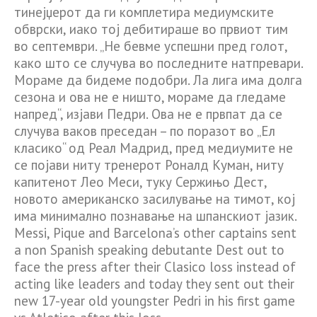
тинејџерот да ги комплетира медиумските
обврски, иако тој дебитираше во првиот тим
во септември. „Не бевме успешни пред голот,
како што се случува во последните натпревари.
Мораме да бидеме подобри. Ла лига има долга
сезона и ова не е ништо, мораме да гледаме
напред“, изјави Педри. Ова не е првпат да се
случува ваков преседан – по поразот во „Ел
класико“ од Реал Мадрид, пред медиумите не
се појави ниту тренерот Роналд Куман, ниту
капитенот Лео Меси, туку Сержињо Дест,
новото американско засилување на тимот, кој
има минимално познавање на шпанскиот јазик.
Messi, Pique and Barcelona’s other captains sent
a non Spanish speaking debutante Dest out to
face the press after their Clasico loss instead of
acting like leaders and today they sent out their
new 17-year old youngster Pedri in his first game