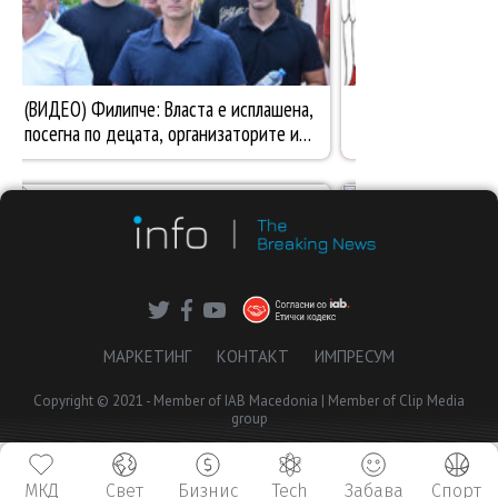
МАРКЕТИНГ
КОНТАКТ
ИМПРЕСУМ
Copyright © 2021 - Member of IAB Macedonia | Member of Clip Media
group
МКД
Свет
Бизнис
Tech
Забава
Спорт