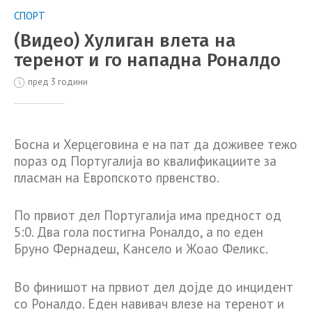
СПОРТ
(Видео) Хулиган влета на
теренот и го нападна Роналдо
пред 3 години
Босна и Херцеговина е на пат да доживее тежо
пораз од Португалија во квалификациите за
пласман на Европското првенство.
По првиот дел Португалија има предност од
5:0. Два гола постигна Роналдо, а по еден
Бруно Фернадеш, Кансело и Жоао Феликс.
Во финишот на првиот дел дојде до инцидент
со Роналдо. Еден навивач влезе на теренот и