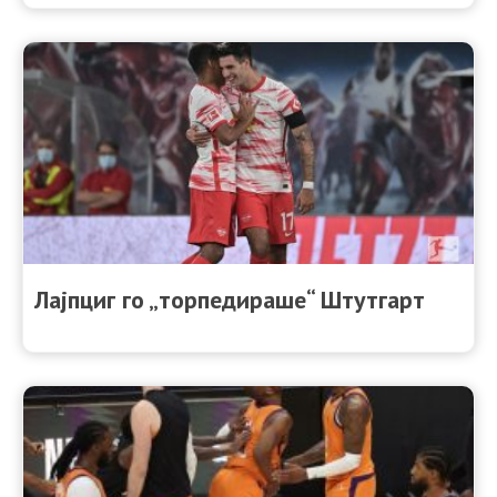
Лајпциг го „торпедираше“ Штутгарт