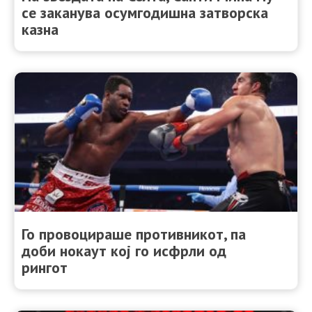
се заканува осумгодишна затворска
казна
Го провоцираше противникот, па
доби нокаут кој го исфрли од
рингот