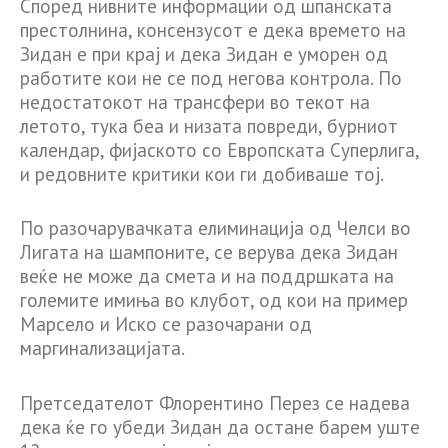
Според нивните информации од шпанската
престолнина, консензусот е дека времето на
Зидан е при крај и дека Зидан е уморен од
работите кои не се под негова контрола. По
недостатокот на трансфери во текот на
летото, тука беа и низата повреди, бурниот
календар, фијаското со Европската Суперлига,
и редовните критики кои ги добиваше тој.
По разочарувачката елиминација од Челси во
Лигата на шампоните, се верува дека Зидан
веќе не може да смета и на поддршката на
големите имиња во клубот, од кои на пример
Марсело и Иско се разочарани од
маргинализацијата.
Претседателот Флорентино Перез се надева
дека ќе го убеди Зидан да остане барем уште