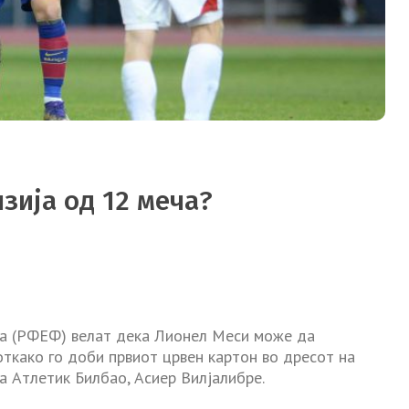
зија од 12 меча?
а (РФЕФ) велат дека Лионел Меси може да
откако го доби првиот црвен картон во дресот на
а Атлетик Билбао, Асиер Вилјалибре.