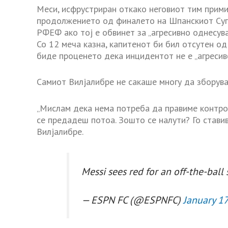
Меси, исфрустриран откако неговиот тим прими 
продолжението од финалето на Шпанскиот Супер
РФЕФ ако тој е обвинет за „агресивно однесув
Со 12 меча казна, капитенот би бил отсутен 
биде проценето дека инцидентот не е „агресиве
Самиот Вилјалибре не сакаше многу да зборува
„Мислам дека нема потреба да правиме контров
се предадеш потоа. Зошто се налути? Го ставив
Вилјалибре.
Messi sees red for an off-the-ball
— ESPN FC (@ESPNFC)
January 17