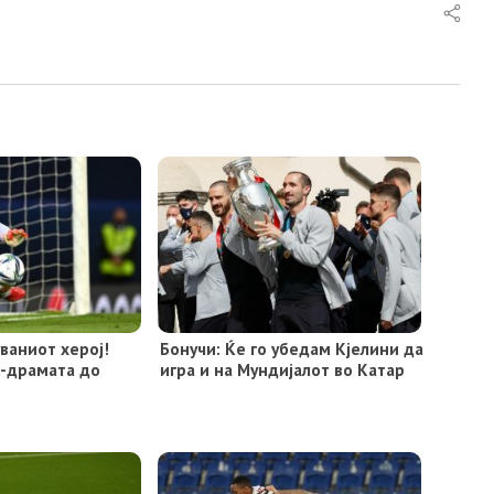
ваниот херој!
Бонучи: Ќе го убедам Кјелини да
л-драмата до
игра и на Мундијалот во Катар