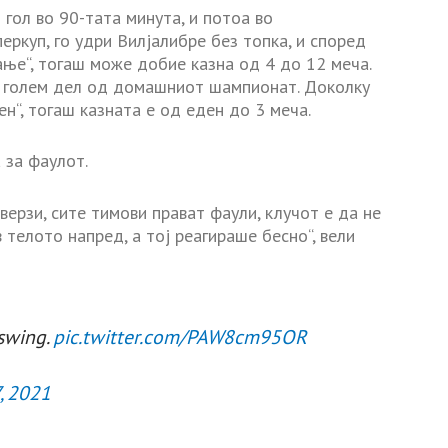
гол во 90-тата минута, и потоа во
куп, го удри Вилјалибре без топка, и според
ање“, тогаш може добие казна од 4 до 12 меча.
од голем дел од домашниот шампионат. Доколку
н“, тогаш казната е од еден до 3 меча.
 за фаулот.
ерзи, сите тимови прават фаули, клучот е да не
 телото напред, а тој реагираше бесно“, вели
 swing.
pic.twitter.com/PAW8cm95OR
, 2021