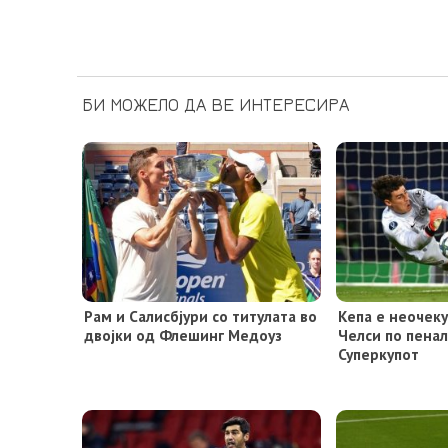
БИ МОЖЕЛО ДА ВЕ ИНТЕРЕСИРА
Рам и Салисбјури со титулата во
Кепа е неочеку
двојки од Флешинг Медоуз
Челси по пена
Суперкупот