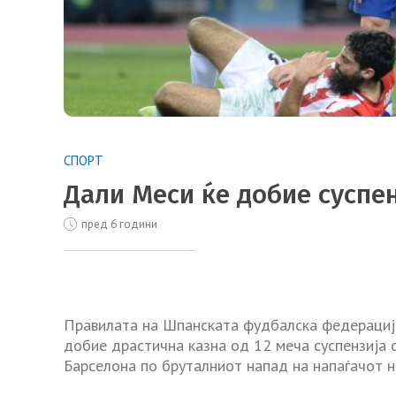
СПОРТ
Дали Меси ќе добие суспен
пред 6 години
Правилата на Шпанската фудбалска федерациј
добие драстична казна од 12 меча суспензија 
Барселона по бруталниот напад на напаѓачот н