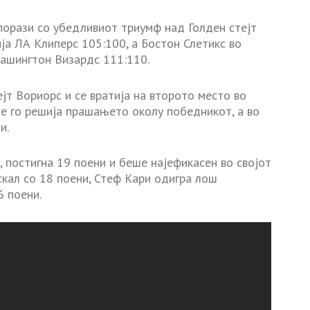
 порази со убедливиот триумф над Голден стејт
ја ЛА Клиперс 105:100, а Бостон Слетикс во
ашингтон Визардс 111:110.
јт Вориорс и се вратија на второто место во
ме го решија прашањето околу победникот, а во
и.
 постигна 19 поени и беше најефикасен во својот
скал со 18 поени, Стеф Кари одигра лош
6 поени.