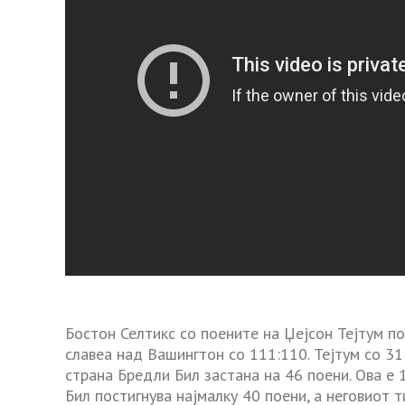
Бостон Селтикс со поените на Џејсон Тејтум по
славеа над Вашингтон со 111:110. Тејтум со 31
страна Бредли Бил застана на 46 поени. Ова е 
Бил постигнува најмалку 40 поени, а неговиот т