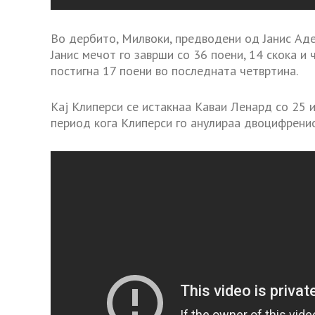
Во дербито, Милвоки, предводени од Јанис Аде
Јанис мечот го заврши со 36 поени, 14 скока и
постигна 17 поени во последната четвртина.
Кај Клиперси се истакнаа Каваи Ленард со 25 и
период кога Клиперси го анулираа двоцифренио