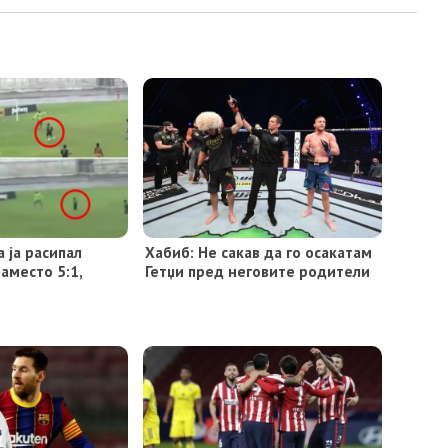
а ја расипал
Хабиб: Не сакав да го осакатам
аместо 5:1,
Гетџи пред неговите родители