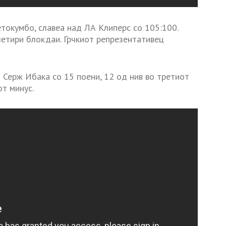
токумбо, славеа над ЛА Клиперс со 105:100.
 четири блокдаи. Грчкиот репрезентативец
 Серж Ибака со 15 поени, 12 од нив во третиот
т минус.