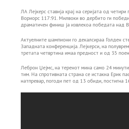
ЛА Лејкерс ставија крај на серијата од четири
Вориорс 117:91. Милвоки во дербито ги победи
драматичен финиш ја извлекоа победата над В
Актуелните шампиони го декалсираа Голден сте
Западната конференција. Лејкерси, на полувре
третата четвртина имаа предност и од 35 поен
Леброн Џејмс, на теренот мина само 24 минути,
тим. На спротивната страна се истакна Ерик па
натпревар, погоди пет од 13 обиди, постигна 1