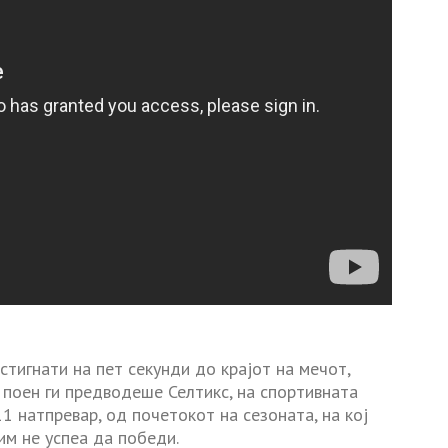
стигнати на пет секунди до крајот на мечот,
 поен ги предводеше Селтикс, на спортивната
11 натпревар, од почетокот на сезоната, на кој
им не успеа да победи.