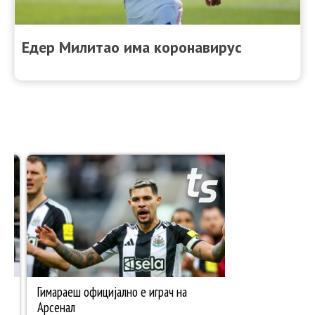
Едер Милитао има коронавирус