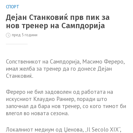
СПОРТ
Дејан Станковиќ прв пик за
нов тренер на Сампдорија
пред 5 години
Сопственикот на Сампдорија, Масимо Фереро,
имал желба за тренер да го донесе Дејан
Станковиќ.
Фереро не бил задоволен од работата на
искусниот Клаудио Раниер, поради што
започнал да бара нов тренер, со кого тимот би
влегол во новата сезона.
Локалниот медиум од Џенова, „Il Secolo XIX“,