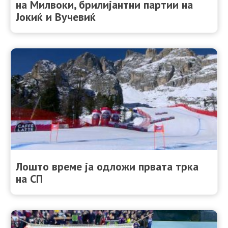
на Милвоки, брилијантни партии на
Јокиќ и Вучевиќ
Лошто време ја одложи првата трка
на СП