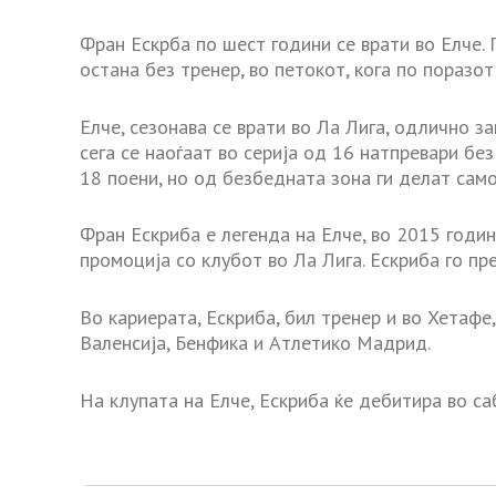
Фран Ескрба по шест години се врати во Елче.
остана без тренер, во петокот, кога по поразо
Елче, сезонава се врати во Ла Лига, одлично з
сега се наоѓаат во серија од 16 натпревари бе
18 поени, но од безбедната зона ги делат само
Фран Ескриба е легенда на Елче, во 2015 годин
промоција со клубот во Ла Лига. Ескриба го п
Во кариерата, Ескриба, бил тренер и во Хетафе
Валенсија, Бенфика и Атлетико Мадрид.
На клупата на Елче, Ескриба ќе дебитира во са