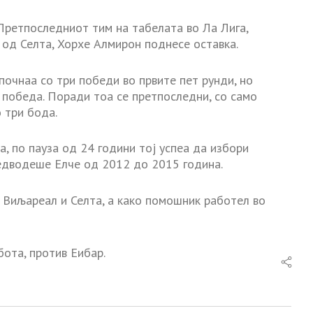
 Претпоследниот тим на табелата во Ла Лига,
т од Селта, Хорхе Алмирон поднесе оставка.
апочнаа со три победи во првите пет рунди, но
з победа. Поради тоа се претпоследни, со само
 три бода.
а, по пауза од 24 години тој успеа да избори
редводеше Елче од 2012 до 2015 година.
, Виљареал и Селта, а како помошник работел во
бота, против Еибар.