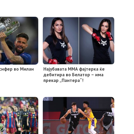
снфер во Милан
Најубавата ММА фајтерка ќе
дебитира во Белатор – има
прекар „Пантера“!