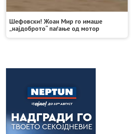
Шефовски! Жоан Мир го имаше
„најдоброто“ паѓање од мотор