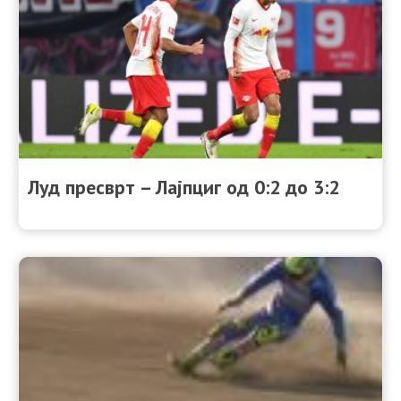
Луд пресврт – Лајпциг од 0:2 до 3:2