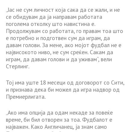
„Јас не сум личност која сака да се жали, и не
се обидувам да ја направам работата
поголема отколку што навистина е.
Продолжувам со работата, го правам тоа што
е потребно и подготвен сум да играм, да
давам голови. За мене, ако мојот фудбал не е
највисокото ниво, не сум среќен. Сакам да
играм, да давам голови и да уживам“, вели
Стерлинг.
Тој има уште 18 месеци од договорот со Сити,
и признава дека би можел да игра надвор од
Премиерлигата.
„Ако има опција да одам некаде за повеќе
време, би бил отворен за тоа. Фудбалот е
најважен. Како Англичанец, ја знам само