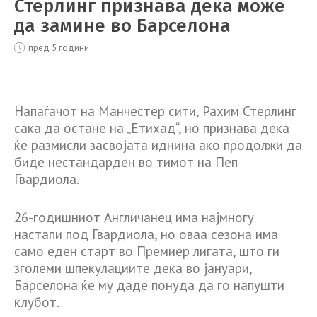
Стерлинг признава дека може
да замине во Барселона
пред 5 години
Напаѓачот на Манчестер сити, Рахим Стерлинг
сака да остане на „Етихад“, но признава дека
ќе размисли засвојата иднина ако продолжи да
биде нестандарден во тимот на Пеп
Гвардиола.
26-годишниот Англичанец има најмногу
настапи под Гвардиола, но оваа сезона има
само еден старт во Премиер лигата, што ги
зголеми шпекулациите дека во јануари,
Барселона ќе му даде понуда да го напушти
клубот.