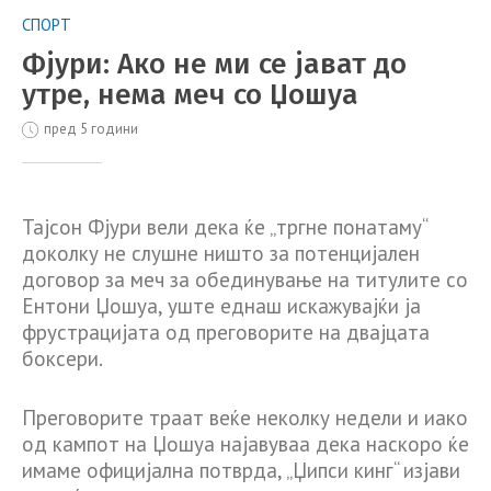
СПОРТ
Фјури: Ако не ми се јават до
утре, нема меч со Џошуа
пред 5 години
Тајсон Фјури вели дека ќе „тргне понатаму“
доколку не слушне ништо за потенцијален
договор за меч за обединување на титулите со
Ентони Џошуа, уште еднаш искажувајќи ја
фрустрацијата од преговорите на двајцата
боксери.
Преговорите траат веќе неколку недели и иако
од кампот на Џошуа најавуваа дека наскоро ќе
имаме официјална потврда, „Џипси кинг“ изјави