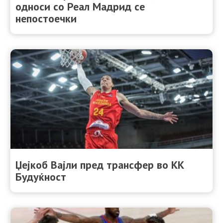
односи со Реал Мадрид се
непостоечки
Џејкоб Вајли пред трансфер во КК
Будуќност