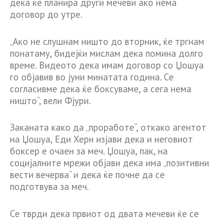
дека ќе планира други мечеви ако нема
договор до утре.
„Ако не слушнам ништо до вторник, ќе тргнам
понатаму, бидејќи мислам дека помина долго
време. Видеото дека имам договор со Џошуа
го објавив во јуни минатата година. Се
согласивме дека ќе боксуваме, а сега нема
ништо“, вели Фјури.
Заканата како да „проработе“, откако агентот
на Џошуа, Еди Херн изјави дека и неговиот
боксер е очаен за меч. Џошуа, пак, на
социјалните мрежи објави дека има „позитивни
вести вечерва“ и дека ќе почне да се
подготвува за меч.
Се тврди дека првиот од двата мечеви ќе се