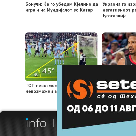
Бонучи: Ќе го убедам Кјелини да
Украина го из
игра и на Мундијалот во Катар
негативниот р
Југославија
ТОП невозможни голови од
НБА сезоната у
невозможни агли!
а веќе има но