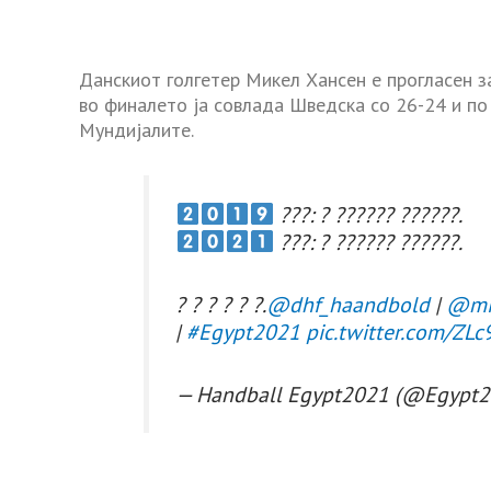
Данскиот голгетер Микел Хансен е прогласен з
во финалето ја совлада Шведска со 26-24 и по 
Мундијалите.
???: ? ?????? ??????.
???: ? ?????? ??????.
? ? ? ? ? ?.
@dhf_haandbold
|
@mi
|
#Egypt2021
pic.twitter.com/ZL
— Handball Egypt2021 (@Egypt