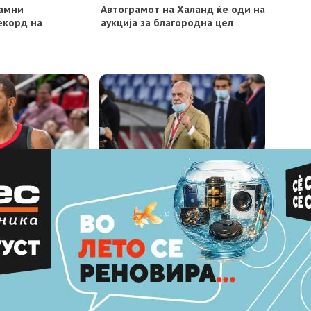
рамни
Автограмот на Халанд ќе оди на
екорд на
аукција за благородна цел
ште не е почната,
Де Лаурентис бара одложување
в рекордер
на репрезентативните
натпревари
МАРКЕТИНГ
КОНТАКТ
ИМПРЕСУМ
Copyright © 2021 - Member of IAB Macedonia | Member of Clip Media group