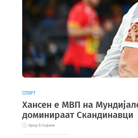
СПОРТ
Хансен е МВП на Мундијало
доминираат Скандинавци
пред 6 години