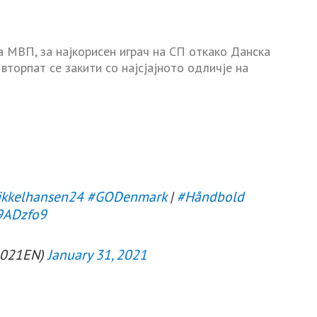
а МВП, за најкорисен играч на СП откако Данска
вторпат се закити со најсјајното одличје на
kkelhansen24
#GODenmark
|
#Håndbold
c9ADzfo9
2021EN)
January 31, 2021