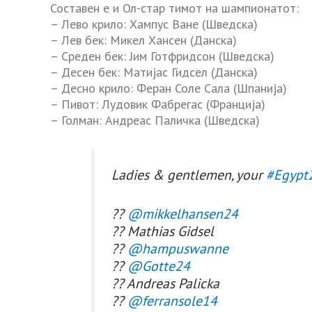
Составен е и Ол-стар тимот на шампионатот:
– Лево крило: Хампус Ване (Шведска)
– Лев бек: Микел Хансен (Данска)
– Среден бек: Јим Готфридсон (Шведска)
– Десен бек: Матијас Гидсел (Данска)
– Десно крило: Феран Соле Сала (Шпанија)
– Пивот: Лудовик Фабрегас (Франција)
– Голман: Андреас Паличка (Шведска)
Ladies & gentlemen, your
#Egypt
??
@mikkelhansen24
?? Mathias Gidsel
??
@hampuswanne
??
@Gotte24
?? Andreas Palicka
??
@ferransole14