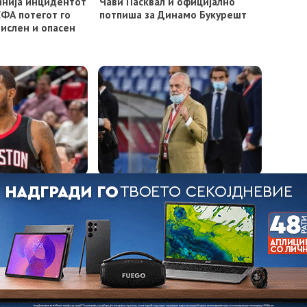
винија инцидентот
Чави Пасквал и официјално
ЕФА потегот го
потпиша за Динамо Букурешт
ислен и опасен
ште не е почната,
Де Лаурентис бара одложување
в рекордер
на репрезентативните
натпревари
МАРКЕТИНГ
КОНТАКТ
ИМПРЕСУМ
Copyright © 2021 - Member of IAB Macedonia | Member of Clip Media group