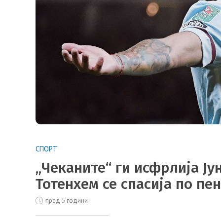
СПОРТ
„Чеканите“ ги исфрлија Јун
Тотенхем се спасија по пе
пред 5 години