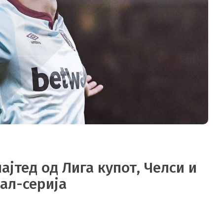
ајтед од Лига купот, Челси и
нал-серија