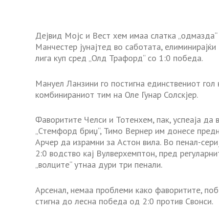
Дејвид Мојс и Вест хем имаа слатка „одмазда
Манчестер јунајтед во саботата, елиминирајќи 
лига куп сред „Олд Трафорд“ со 1:0 победа.
Мануел Ланзини го постигна единствениот гол 
комбинираниот тим на Оле Гунар Солскјер.
Фаворитите Челси и Тотенхем, пак, успеаја да
„Стемфорд бриџ“, Тимо Вернер им донесе предн
Арчер да израмни за Астон вила. Во пенал-сери
2:0 водство кај Вулверхемптон, пред регуларни
„волците“ утнаа дури три пенали.
Арсенал, немаа проблеми како фаворитите, поб
стигна до лесна победа од 2:0 против Свонси.