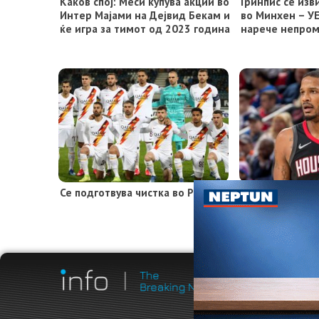
Каков спој: Меси купува акции во
Гринпис се из
Интер Мајами на Дејвид Бекам и
во Минхен – У
ќе игра за тимот од 2023 година
нарече непром
Се подготвува чистка во Рома
НБА сезоната у
а веќе има но