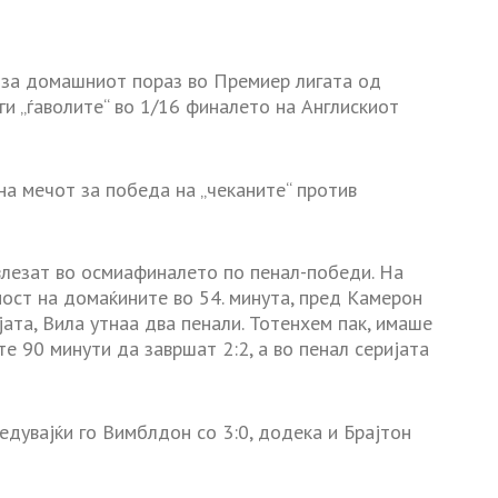
“ за домашниот пораз во Премиер лигата од
ги „ѓаволите“ во 1/16 финалето на Англискиот
на мечот за победа на „чеканите“ против
 влезат во осмиафиналето по пенал-победи. На
ост на домаќините во 54. минута, пред Камерон
јата, Вила утнаа два пенали. Тотенхем пак, имаше
те 90 минути да завршат 2:2, а во пенал серијата
едувајќи го Вимблдон со 3:0, додека и Брајтон