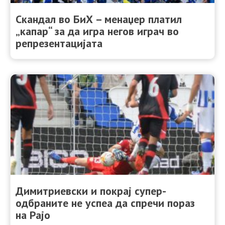
Скандал во БиХ – менаџер платил
„капар“ за да игра негов играч во
репрезентацијата
Димитриевски и покрај супер-
одбраните не успеа да спречи пораз
на Рајо