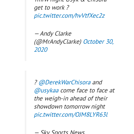
get to work ?
pic.twitter.com/hvVtfXec2z
— Andy Clarke
(@MrAndyClarke)
October 30,
2020
?
@DerekWarChisora
and
@usykaa
come face to face at
the weigh-in ahead of their
showdown tomorrow night
pic.twitter.com/OJM8LYR63l
— Sky Sports News