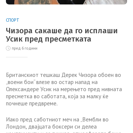
СПОРТ
Чизора сакаше да го исплаши
Усик пред пресметката
пред 6 години
Британскиот тешкаш Дерек Чизора обоен во
„воени бои“ влезе во остар напад на
Олександере Усик на мерењето пред нивната
пресметка во саботата, која за малку ќе
почнеше предвреме.
Иако пред саботниот меч на „Вембли во
Лондон, двајцата боксери си делеа