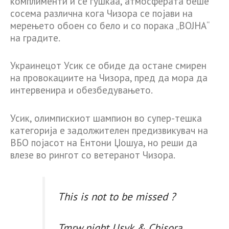
комплименти и се гушкаа, атмосферата беше
сосема различна кога Чизора се појави на
мерењето обоен со бело и со порака „ВОЈНА“
на градите.
Украинецот Усик се обиде да остане смирен
на провокациите на Чизора, пред да мора да
интервенира и обезбедувањето.
Усик, олимпискиот шампион во супер-тешка
категорија е задолжителен предизвикувач на
ВБО појасот на Ентони Џошуа, но реши да
влезе во рингот со ветеранот Чизора.
This is not to be missed ?
Tmrw night Usyk & Chisora