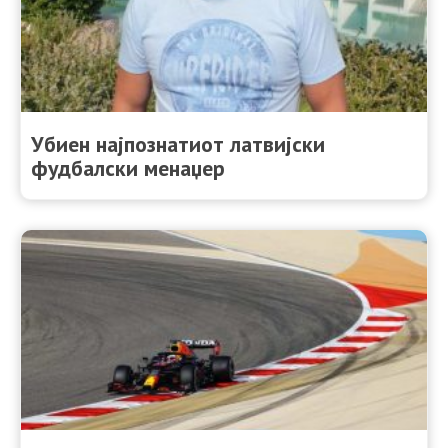
Убиен најпознатиот латвијски
фудбалски менаџер