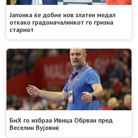
Јапонка ќе добие нов златен медал
откако градоначалникот го гризна
стариот
БиХ го избраа Ивица Обрван пред
Веселин Вујовиќ