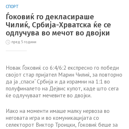
СПОРТ
Ѓоковиќ го декласираше
Чилиќ, Србија-Хрватска ќе се
одлучува во мечот во двојки
пред 5 години
Новак Ѓоковиќ со 6:4/6:2 експресно го победи
својот стар пријател Марин Чилиќ, за повторно
да ја „спаси“ Србија и да израмни на 1:1 во
полуфиналето на Дејвис купот, каде што сега
ќе одлучуваат мечевите во двојки.
Иако на моменти имаше малку нервоза во
неговата игра и во комуникацијата со
селекторот Виктор Троицки, Ѓоковиќ беше за