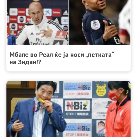
Мбапе во Реал ќе ја носи „петката“
на Зидан!?