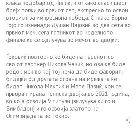
класа подобар од Чилиќ, и откако спаси шест
брејк топки во првиот сет, експресно го освои
вториот за импресивна победа. Откако Борна
Гојо го изненади Душан Лајовиќ во два сета во
првиот меч, сега патникот во неделното
финале ќе се одлучува во мечот во двојки.
Ѓоковиќ повторно ќе биде на теренот со
својот партнер Никола Чачиќ, но ова ќе биде
редок меч во кој тој нема да биде фаворит,
бидејќи од другата страна на мрежата ќе
бидат Никола Мектиќ и Мате Павиќ, кои се
прворангирана тениска двојка во 2021 година,
во која освоија 9 титули (вклучувајќи го и
Вимблдон) и го освоија златото на
Олимпијадата во Токио.