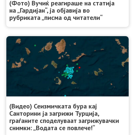
(Фото) Вучиќ реагираше на статија
на „Гардијан“, ја објавија во
рубриката „писма од читатели“
(Видео) Сеизмичката бура кај
Санторини ја загрижи Турција,
граѓаните споделуваат загрижувачки
снимки: „Водата се повлече!“