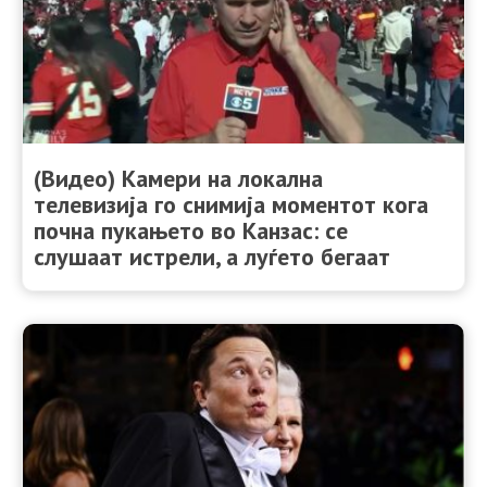
(Видео) Камери на локална
телевизија го снимија моментот кога
почна пукањето во Канзас: се
слушаат истрели, а луѓето бегаат