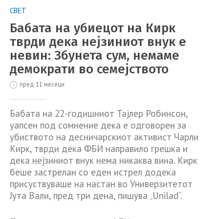
СВЕТ
Бабата на убиецот на Кирк
тврди дека нејзиниот внук е
невин: Збунета сум, немаме
демократи во семејството
пред 11 месеци
Бабата на 22-годишниот Тајлер Робинсон,
уапсен под сомнение дека е одговорен за
убиството на десничарскиот активист Чарли
Кирк, тврди дека ФБИ направило грешка и
дека нејзиниот внук нема никаква вина. Кирк
беше застрелан со еден истрел додека
присуствуваше на настан во Универзитетот
Јута Вали, пред три дена, пишува „Unilad“.