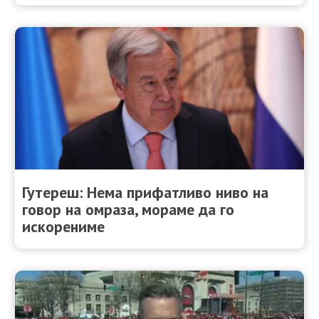
Гутереш: Нема прифатливо ниво на
говор на омраза, мораме да го
искорениме