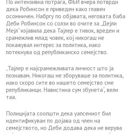
По интензивна потрага, ФБИ вчера потврди
дека Робинсон е приведен како главен
осомничен. Набргу по објавата, неговата баба
Деби Робинсон со солзи во очите за „Дејли
Мејл“ изјавила дека Тајлер е тивок, вреден и
срамежлив млад човек, кој никогаш не
покажувал интерес за политика, иако
потекнува од републиканско семејство.
„Тајлер е најсрамежливата личност што ја
познавам. Никогаш не зборуваше за политика,
иако скоро сите во нашето семејство сме
републиканци. Навистина сум збунета“, вели
таа.
Полицијата соопшти дека уапсениот бил
идентификуван по дојава од член на
семејството, но Деби додава дека не верува