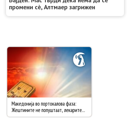
Бајден: Мас тврди дека нема да се
промени сè, Алтмаер загрижен