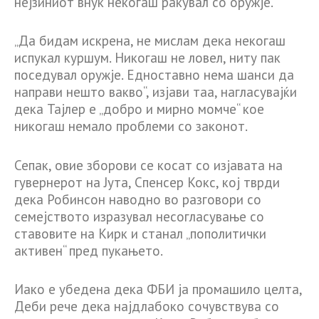
нејзиниот внук некогаш ракувал со оружје.
„Да бидам искрена, не мислам дека некогаш
испукал куршум. Никогаш не ловел, ниту пак
поседувал оружје. Едноставно нема шанси да
направи нешто вакво“, изјави таа, нагласувајќи
дека Тајлер е „добро и мирно момче“ кое
никогаш немало проблеми со законот.
Сепак, овие зборови се косат со изјавата на
гувернерот на Јута, Спенсер Кокс, кој тврди
дека Робинсон наводно во разговори со
семејството изразувал несогласување со
ставовите на Кирк и станал „пополитички
активен“ пред пукањето.
Иако е убедена дека ФБИ ја промашило целта,
Деби рече дека најдлабоко сочувствува со