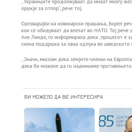
„ Украинците продолжуваат да имаат многу же
оружје за отпор“, рече тој.
Одговарајќи на новинарски прашања, Борел реч
кои се обидуваат да влезат во НАТО. Тој рече
Ане Линде, го информирала дека „процесот е з
силна поддршка за оваа одлука во шведското 
„ Значи, мислам дека земјите-членки на Европс
дека би можеле да го надминеме противењето н
БИ МОЖЕЛО ДА ВЕ ИНТЕРЕСИРА