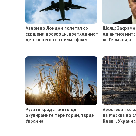
Авион во Лондон полетал со
Шолц: Засраме
скршени прозорци, претходниот
од антисемитс
ден во него се снимал филм
во Германија
Русите крадат жито од
Арестович се з
окупираните територии, тврди
на Москва во с
Украина
Киев: „Украина