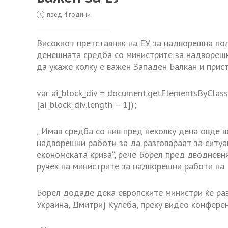
пред 4 години
Високиот претставник на ЕУ за надворешна пол
денешната средба со министрите за надворешн
да укаже колку е важен Западен Балкан и прист
var ai_block_div = document.getElementsByClassNa
[ai_block_div.length – 1]);
„ Имав средба со нив пред неколку дена овде в
надворешни работи за да разговараат за ситуа
економската криза“, рече Борел пред дводневн
ручек на министрите за надворешни работи на 
Борел додаде дека европските министри ќе ра
Украина, Дмитриј Кулеба, преку видео конферен