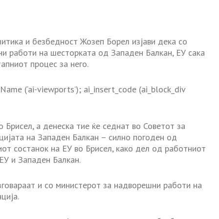
итика и безбедност Жозеп Борел изјави дека со
и работи на шесторката од Западен Балкан, ЕУ сака
апниот процес за него.
me (‘ai-viewports’); ai_insert_code (ai_block_div
о Брисел, а денеска тие ќе седнат во Советот за
цијата на Западен Балкан – силно погоден од
иот состанок на ЕУ во Брисел, како дел од работниот
ЕУ и Западен Балкан.
зговараат и со министерот за надворешни работи на
ција.