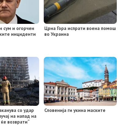
н сум и огорчен
Црна Гора испрати воена помош
ките инциденти
во Украина
аканува со удар
Словенија ги укина маските
лучај на напад на
 ќе возврати“