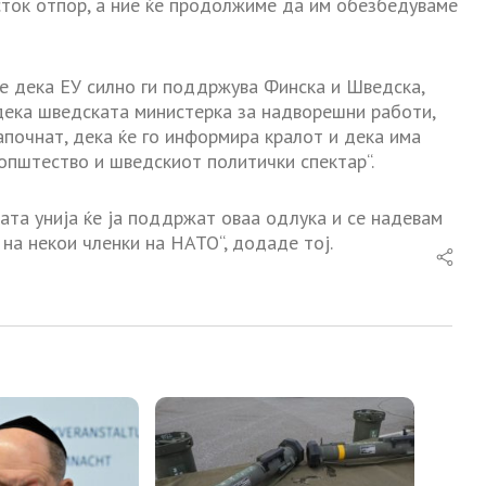
сток отпор, а ние ќе продолжиме да им обезбедуваме
е дека ЕУ силно ги поддржува Финска и Шведска,
 дека шведската министерка за надворешни работи,
апочнат, дека ќе го информира кралот и дека има
општество и шведскиот политички спектар“.
ката унија ќе ја поддржат оваа одлука и се надевам
а некои членки на НАТО“, додаде тој.