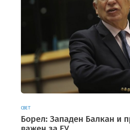
СВЕТ
Борел: Западен Балкан и 
важен за ЕУ