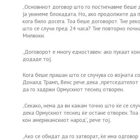
„Основниот договор што го постигнавме беше д
ја укинеме блокадата. Но, ако продолжите да п
кога било досега. Тоа беше договорот. Тие рек
што се случи пред 24 часа? Тие повторно почна
Милвоки.
„Договорот е многу едноставен: ако пукаат кон
додаде тој.
Кога беше прашан што се случува со војната со
Доналд Трамп, Венс рече дека „претседателот и
да го задржи Ормускиот теснец отворен.
„Секако, нема да ви кажам точно што ќе се слу
дека Ормускиот теснец ќе остане отворен. Тоа
кон американскиот народ“, рече тој.
„Ако се обидат да го затворат, ќе има одговор