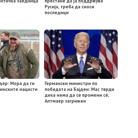
литичка заедница
престане да ја поддржува
Русија, треба да сноси
последици
дер: Мора да ги
Германски министри по
инските нацисти
победата на Бајден: Мас тврди
дека нема да се промени сè,
Алтмаер загрижен