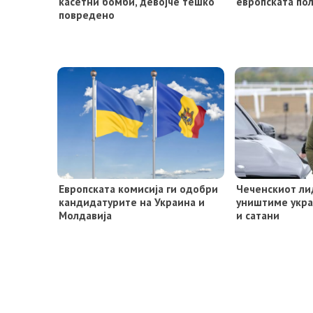
касетни бомби, девојче тешко
европската по
повредено
Европската комисија ги одобри
Чеченскиот ли
кандидатурите на Украина и
уништиме укра
Молдавија
и сатани