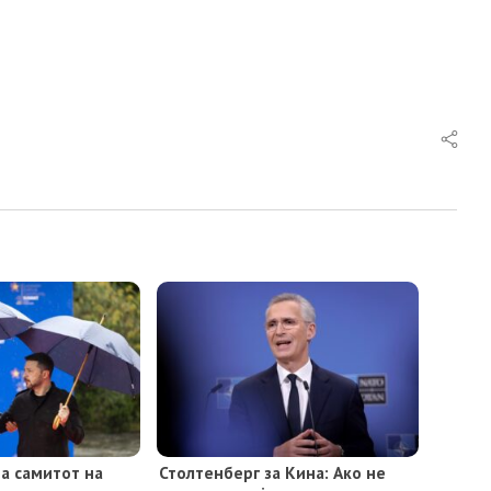
на самитот на
Столтенберг за Кина: Ако не