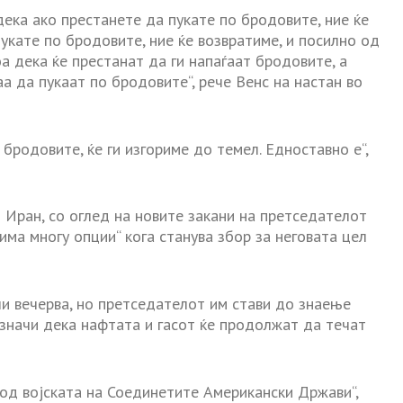
ека ако престанете да пукате по бродовите, ние ќе
укате по бродовите, ние ќе возвратиме, и посилно од
оа дека ќе престанат да ги напаѓаат бродовите, а
а да пукаат по бродовите“, рече Венс на настан во
 бродовите, ќе ги изгориме до темел. Едноставно е“,
 Иран, со оглед на новите закани на претседателот
ма многу опции“ кога станува збор за неговата цел
чи вечерва, но претседателот им стави до знаење
 значи дека нафтата и гасот ќе продолжат да течат
 од војската на Соединетите Американски Држави“,