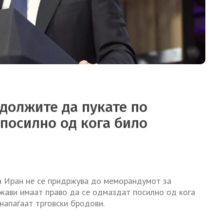
одолжите да пукате по
 посилно од кога било
ка Иран не се придржува до меморандумот за
ави имаат право да се одмаздат посилно од кога
напаѓаат трговски бродови.