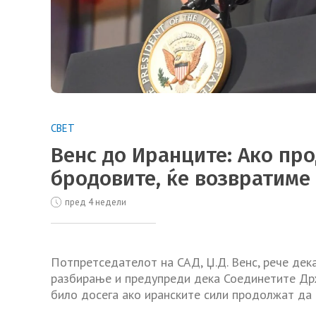
СВЕТ
Венс до Иранците: Ако пр
бродовите, ќе возвратиме
пред 4 недели
Потпретседателот на САД, Џ.Д. Венс, рече де
разбирање и предупреди дека Соединетите Држ
било досега ако иранските сили продолжат да 