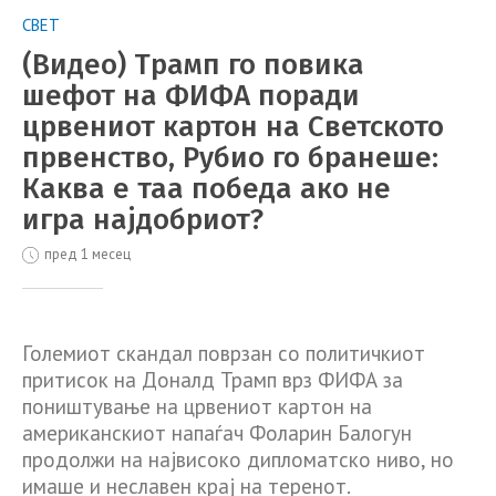
СВЕТ
(Видео) Трамп го повика
шефот на ФИФА поради
црвениот картон на Светското
првенство, Рубио го бранеше:
Каква е таа победа ако не
игра најдобриот?
пред 1 месец
Големиот скандал поврзан со политичкиот
притисок на Доналд Трамп врз ФИФА за
поништување на црвениот картон на
американскиот напаѓач Фоларин Балогун
продолжи на највисоко дипломатско ниво, но
имаше и неславен крај на теренот.