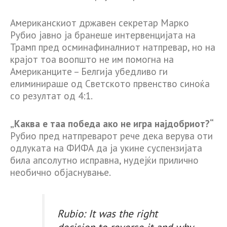
Американскиот државен секретар Марко
Рубио јавно ја бранеше интервенцијата на
Трамп пред осминафиналниот натпревар, но на
крајот тоа воопшто не им помогна на
Американците – Белгија убедливо ги
елиминираше од Светското првенство синоќа
со резултат од 4:1.
„Каква е таа победа ако не игра најдобриот?“
Рубио пред натпреварот рече дека верува оти
одлуката на ФИФА да ја укине суспензијата
била апсолутно исправна, нудејќи прилично
необично објаснување.
Rubio: It was the right