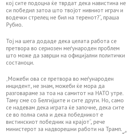
кој сите подоцна ќе тврдат дека навистина не
си победил затоа што твојот нивниот играч и
водечки стрелец не бил на теренот?“, праша
Рубио.
Тој на шега додаде дека целата работа се
претвора во сериозен меѓународен проблем
што може да заврши на официјални политички
состаноци.
„Можеби ова се претвора во меѓународен
инцидент, не знам, можеби ќе мора да
разговараме за тоа на самитот на НАТО утре.
Таму сме со Белгијците и сите други. Но, само
се надевам дека играта ќе започне, дека сите
се во полна сила и дека победникот е
вистинскиот победник на крајот“, рече
министерот за надворешни работи на Трамп.