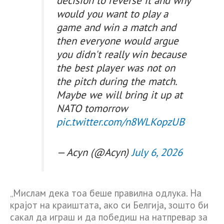
decision to reverse it and why
would you want to play a
game and win a match and
then everyone would argue
you didn't really win because
the best player was not on
the pitch during the match.
Maybe we will bring it up at
NATO tomorrow
pic.twitter.com/n8WLKopzUB
— Acyn (@Acyn)
July 6, 2026
„Мислам дека тоа беше правилна одлука. На
крајот на краиштата, ако си Белгија, зошто би
сакал да играш и да победиш на натпревар за