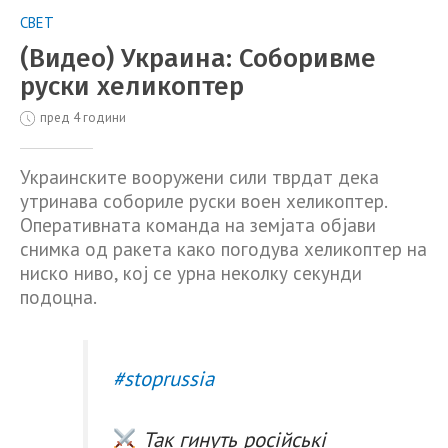
СВЕТ
(Видео) Украина: Соборивме
руски хеликоптер
пред 4 години
Украинските вооружени сили тврдат дека
утринава собориле руски воен хеликоптер.
Оперативната команда на земјата објави
снимка од ракета како погодува хеликоптер на
ниско ниво, кој се урна неколку секунди
подоцна.
#stoprussia
Так гинуть російські