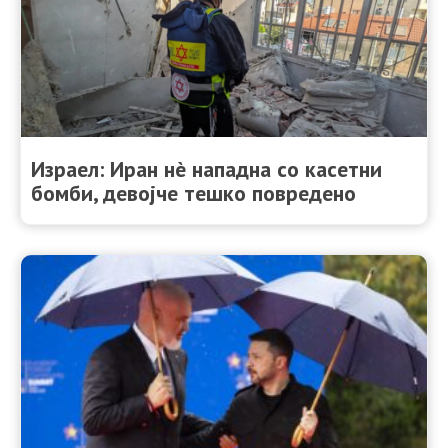
Израел: Иран нè нападна со касетни
бомби, девојче тешко повредено