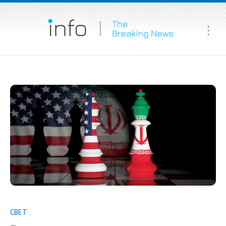
Ma
Me
СВЕТ