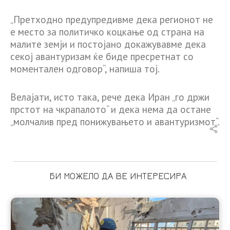
„Претходно предупредивме дека регионот не
е место за политичко коцкање од страна на
малите земји и постојано докажувавме дека
секој авантуризам ќе биде пресретнат со
моментален одговор“, напиша тој.
Велајати, исто така, рече дека Иран „го држи
прстот на чкрапалото“ и дека нема да остане
„молчалив пред понижувањето и авантуризмот“.
БИ МОЖЕЛО ДА ВЕ ИНТЕРЕСИРА