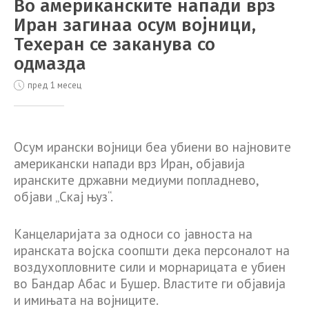
Во американските напади врз
Иран загинаа осум војници,
Техеран се заканува со
одмазда
пред 1 месец
Осум ирански војници беа убиени во најновите
американски напади врз Иран, објавија
иранските државни медиуми попладнево,
објави „Скај њуз“.
Канцеларијата за односи со јавноста на
иранската војска соопшти дека персоналот на
воздухопловните сили и морнарицата е убиен
во Бандар Абас и Бушер. Властите ги објавија
и имињата на војниците.