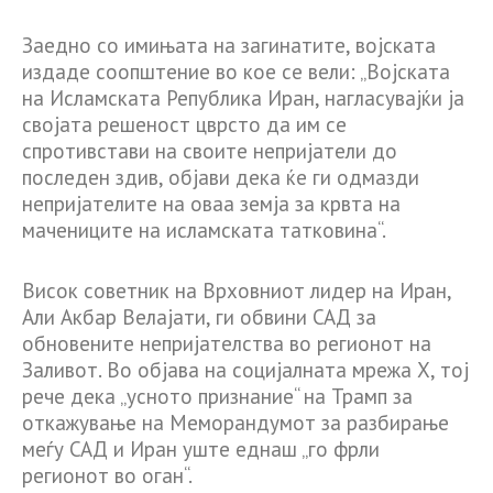
Заедно со имињата на загинатите, војската
издаде соопштение во кое се вели: „Војската
на Исламската Република Иран, нагласувајќи ја
својата решеност цврсто да им се
спротивстави на своите непријатели до
последен здив, објави дека ќе ги одмазди
непријателите на оваа земја за крвта на
мачениците на исламската татковина“.
Висок советник на Врховниот лидер на Иран,
Али Акбар Велајати, ги обвини САД за
обновените непријателства во регионот на
Заливот. Во објава на социјалната мрежа X, тој
рече дека „усното признание“ на Трамп за
откажување на Меморандумот за разбирање
меѓу САД и Иран уште еднаш „го фрли
регионот во оган“.