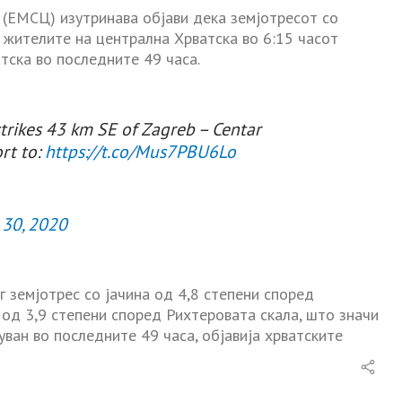
(ЕМСЦ) изутринава објави дека земјотресот со
ди жителите на централна Хрватска во 6:15 часот
атска во последните 49 часа.
strikes 43 km SE of Zagreb – Centar
rt to:
https://t.co/Mus7PBU6Lo
30, 2020
г земјотрес со јачина од 4,8 степени според
 од 3,9 степени според Рихтеровата скала, што значи
ван во последните 49 часа, објавија хрватските