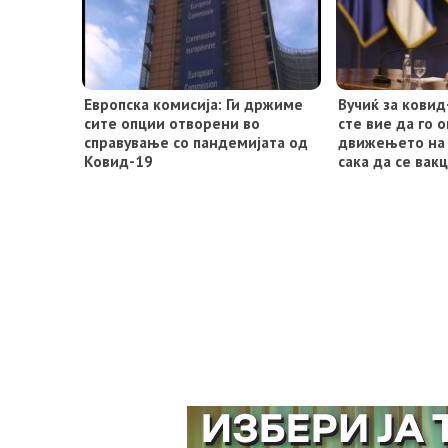
Европска комисија: Ги држиме
Вучиќ за ковид
сите опции отворени во
сте вие ​​да го
справување со пандемијата од
движењето на 
Ковид-19
сака да се вак