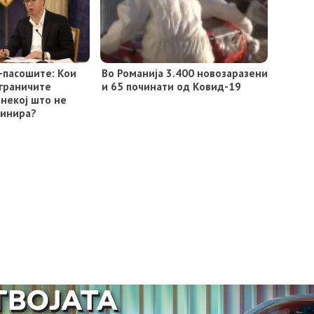
-пасошите: Кои
Во Романија 3.400 новозаразени
 ограничите
и 65 починати од Ковид-19
некој што не
цинира?