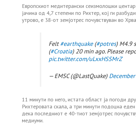
Европскиот медитерански сеизмолошки центар 
јачина од 4,7 степени по Рихтер, кој ги разбу
утрово, е 38-от земјотрес почувствуван во Хрв
Felt
#earthquake
(
#potres
) M4.9 
(
#Croatia
) 20 min ago. Please repo
pic.twitter.com/uLxxHSSMrZ
— EMSC (@LastQuake)
December 
11 минути по него, истата област ја погоди дру
Рихтеровата скала, а три минути подоцна еден
дека последниот е 40-тиот земјотрес почувству
медиуми.