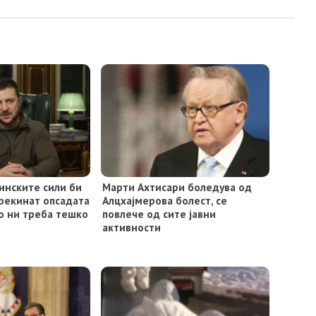
инските сили би
Марти Ахтисари боледува од
прекинат опсадата
Алцхајмерова болест, се
но ни треба тешко
повлече од сите јавни
активности