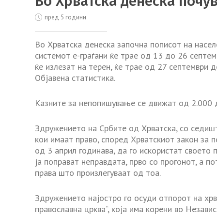
Во Хрватска денеска почу
пред 5 години
Во Хрватска денеска започна пописот на насе
системот е-граѓани ќе трае од 13 до 26 септем
ќе излезат на терен, ќе трае од 27 септември
Објавена статистика.
Казните за непопишување се движат од 2.000 д
Здружението на Србите од Хрватска, со седишт
кои имаат право, според Хрватскиот закон за 
од 3 април годинава, да го искористат своето 
ја поправат неправдата, прво со прогонот, а п
права што произлегуваат од тоа.
Здружението најостро го осуди отпорот на хрв
православна црква“, која има корени во Незави