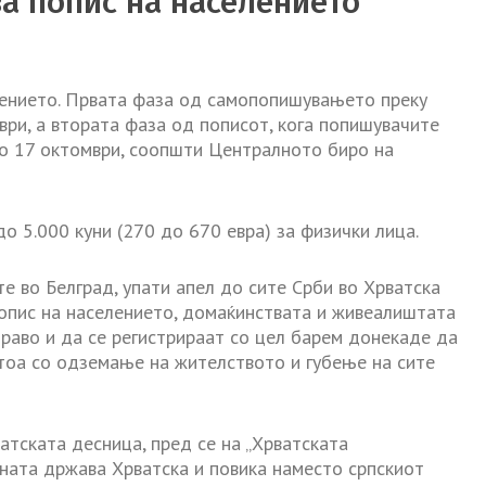
ва попис на населението
лението. Првата фаза од самопопишувањето преку
ври, а втората фаза од пописот, кога попишувачите
 до 17 октомври, соопшти Централното биро на
о 5.000 куни (270 до 670 евра) за физички лица.
е во Белград, упати апел до сите Срби во Хрватска
попис на населението, домаќинствата и живеалиштата
право и да се регистрираат со цел барем донекаде да
отоа со одземање на жителството и губење на сите
атската десница, пред се на „Хрватската
сната држава Хрватска и повика наместо српскиот