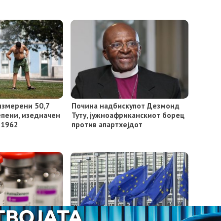
измерени 50,7
Почина надбискупот Дезмонд
епени, изедначен
Туту, јужноафриканскиот борец
 1962
против апартхејдот