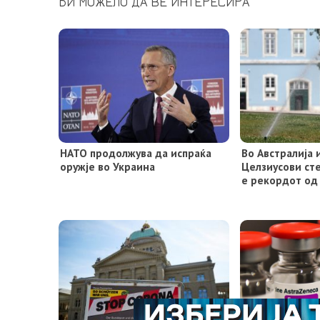
БИ МОЖЕЛО ДА ВЕ ИНТЕРЕСИРА
НАТО продолжува да испраќа
Во Австралија 
оружје во Украина
Целзиусови ст
е рекордот од