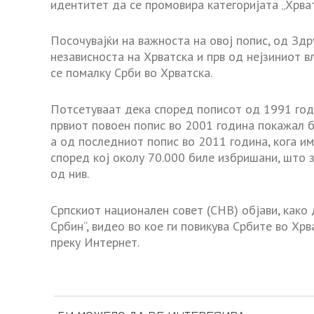
идентитет да се промовира категоријата „Хрват
Посочувајќи на важноста на овој попис, од Зд
независноста на Хрватска и прв од нејзиниот в
се помалку Срби во Хрватска.
Потсетуваат дека според пописот од 1991 годи
првиот повоен попис во 2001 година покажал б
а од последниот попис во 2011 година, кога им
според кој околу 70.000 биле избришани, што 
од нив.
Српскиот национален совет (СНВ) објави, како
Србин“, видео во кое ги повикува Србите во Хрв
преку Интернет.