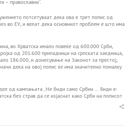
и – православни“.
ружението потсетуваат дека ова е трет попис од
лез во ЕУ, и велат дека основниот проблем е што има
на, во Хрватска имало повеќе од 600.000 Срби,
ројка од 201.600 припадници на српската заедница,
ало 186.000, и донесување на Законот за престој,
значи дека на овој попис ќе има значително помалку
 дел од кампањата „Не биди само Србин … Биди е-
атска без страв да се изјаснат како Срби на пописот