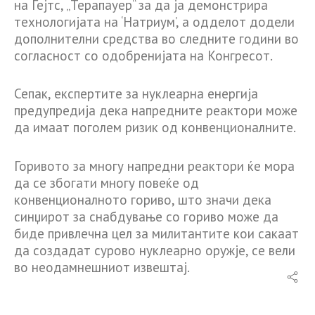
на Гејтс, „Терапауер“ за да ја демонстрира
технологијата на ‘Натриум’, а одделот додели
дополнителни средства во следните години во
согласност со одобренијата на Конгресот.
Сепак, експертите за нуклеарна енергија
предупредија дека напредните реактори може
да имаат поголем ризик од конвенционалните.
Горивото за многу напредни реактори ќе мора
да се збогати многу повеќе од
конвенционалното гориво, што значи дека
синџирот за снабдување со гориво може да
биде привлечна цел за милитантите кои сакаат
да создадат сурово нуклеарно оружје, се вели
во неодамнешниот извештај.