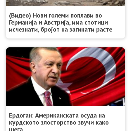
(Видео) Нови големи поплави во
Германија и Австрија, има стотици
исчезнати, бројот на загинати расте
Ердоган: Американската осуда на
курдското злосторство звучи како
шега