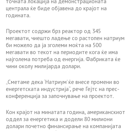
точната локација на демонстрационата
централа ќе биде објавена до крајот на
годината.
Проектот содржи брз реактор од 345
мегавати, чиешто ладење со растопен натриум
би можело да ја зголеми моќта на 500
мегавати во текот на периодите кога ќе има
најголема потреба од енергија. Фабриката ќе
чини околу милијарда долари.
„Сметаме дека ‘Натриум’ ќе внесе промени во
енергетската индустрија“, рече Гејтс на прес-
конференција за започнување на проектот.
Кон крајот на минатата година, американскиот
оддел за енергетика и додели 80 милиони
долари почетно финансирање на компанијата