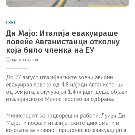
СВЕТ
Ди Мајо: Италија евакуираше
повеќе Авганистанци отколку
која било членка на ЕУ
пред 5 години
До 27 август италијанските воени авиони
евакуираа повеќе од 4,8 илјади Авганистанци
од земјата, вклучувајќи 1,4 илјади деца, објави
италијанското Министерство за одбрана.
Министерот за надворешни работи, Луиџи Ди
Мајо, ги пофали италијанските дипломати и
војската за нивниот придонес во евакуацијата