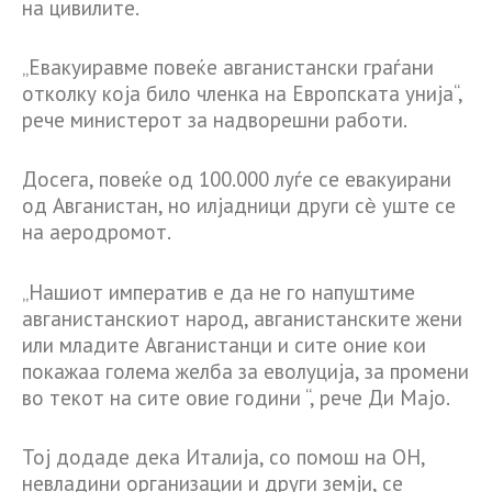
на цивилите.
„Евакуиравме повеќе авганистански граѓани
отколку која било членка на Европската унија“,
рече министерот за надворешни работи.
Досега, повеќе од 100.000 луѓе се евакуирани
од Авганистан, но илјадници други сѐ уште се
на аеродромот.
„Нашиот императив е да не го напуштиме
авганистанскиот народ, авганистанските жени
или младите Авганистанци и сите оние кои
покажаа голема желба за еволуција, за промени
во текот на сите овие години “, рече Ди Мајо.
Тој додаде дека Италија, со помош на ОН,
невладини организации и други земји, се