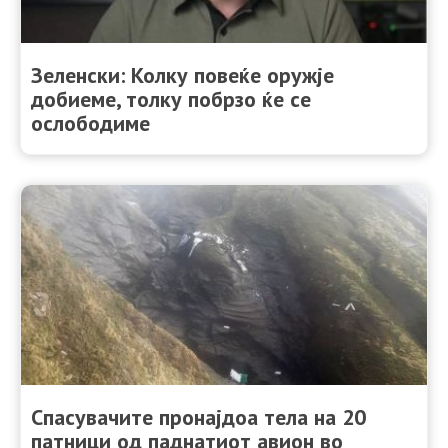
Зеленски: Колку повеќе оружје
добиеме, толку побрзо ќе се
ослободиме
Спасувачите пронајдоа тела на 20
патници од паднатиот авион во